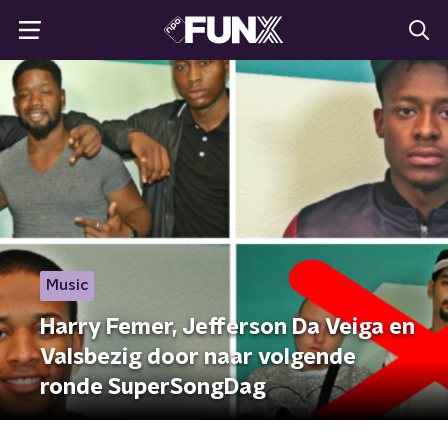
Music
Harry Femer, Jefferson Da Veiga en
Valsbezig door naar volgende
ronde SuperSongDag