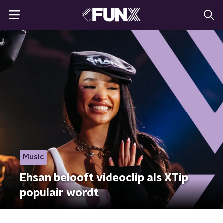
Music
Ehsan belooft videoclip als XTip
populair wordt