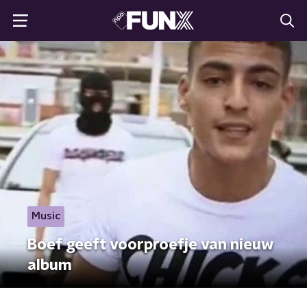
Music
Boef geeft voorproefje van nieuw
album