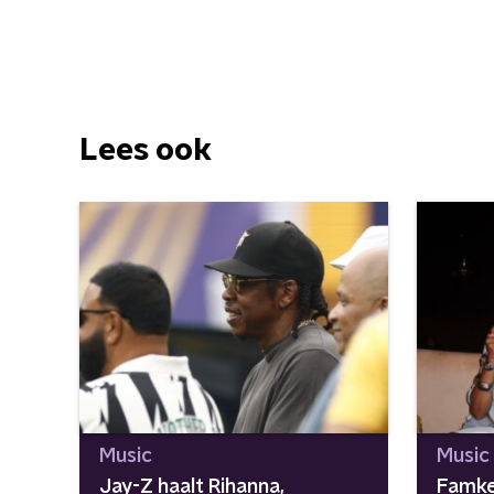
Lees ook
Music
Music
Jay-Z haalt Rihanna,
Famke