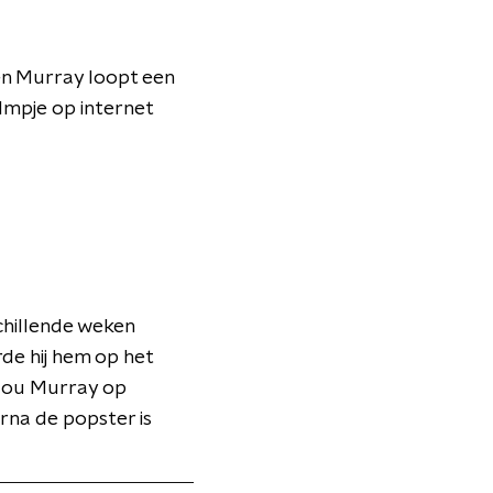
n Murray loopt een
ilmpje op internet
chillende weken
de hij hem op het
 zou Murray op
rna de popster is