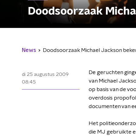
Doodsoorzaak Micha
News
Doodsoorzaak Michael Jackson beke
De geruchten ginge
di 25 augustus 2009
van Michael Jacks
08:45
op basis van de vo
overdosis propofol,
documenten van ee
Het politieonderzo
die MJ gebruikte en