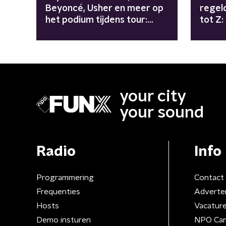
Beyoncé, Usher en meer op
regel
het podium tijdens tour:
tot Z:
"Avengers zijn
girls"
meegenomen"
your city
your sound
Radio
Info
Programmering
Contact
Frequenties
Adverte
Hosts
Vacatur
Demo insturen
NPO Ca