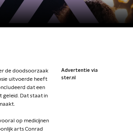
Advertentie via
over de doodsoorzaak
ster.nl
sie uitvoerde heeft
oncludeerd dat een
geleid. Dat staat in
maakt.
vooral op medicijnen
oonlijk arts Conrad