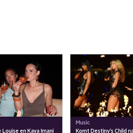
Music
 Louise en Kaya Imani
Komt Destiny's Child n