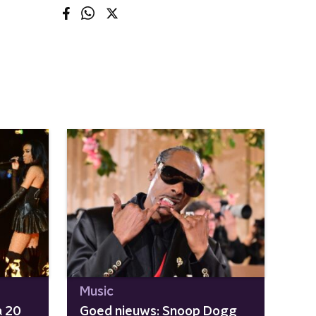
Music
a 20
Goed nieuws: Snoop Dogg