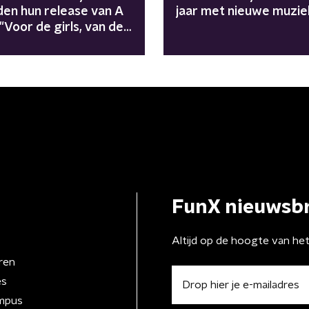
den hun release van A
jaar met nieuwe muzie
 "Voor de girls, van de
FunX nieuwsbr
Altijd op de hoogte van he
ren
es
mpus