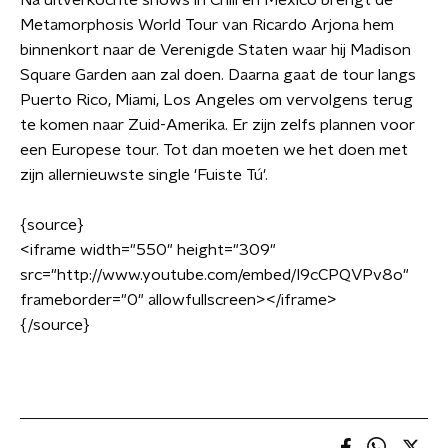
Na uitverkochte shows in Chili en Mexico brengt de
Metamorphosis World Tour van Ricardo Arjona hem
binnenkort naar de Verenigde Staten waar hij Madison
Square Garden aan zal doen. Daarna gaat de tour langs
Puerto Rico, Miami, Los Angeles om vervolgens terug
te komen naar Zuid-Amerika. Er zijn zelfs plannen voor
een Europese tour. Tot dan moeten we het doen met
zijn allernieuwste single 'Fuiste Tú'.
{source}
<
iframe width="550" height="309"
src="http://www.youtube.com/embed/I9cCPQVPv8o"
frameborder="0" allowfullscreen
>
<
/iframe
>
{/source}