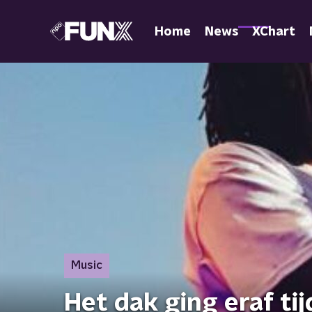
Home
News
XChart
Music
Het dak ging eraf ti