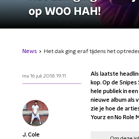
op WOO HAH!
News
Het dak ging eraf tijdens het optred
Als laatste headl
ma 16 juli 2018
19:11
kop. Op de Snipes 
hele publiek in een
nieuwe album als 
zie je hoe de arti
Yourz en No Role M
J. Cole
Om deze in