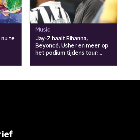
Music
s nu te
Jay-Z haalt Rihanna,
Beyoncé, Usher en meer op
het podium tijdens tour:
"Avengers zijn
meegenomen"
ief