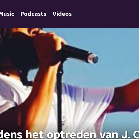
Music
Podcasts
Videos
jdens het optreden van J. 