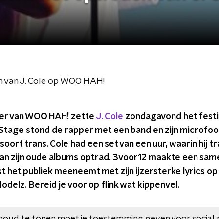
en van J. Cole op WOO HAH!
iner van WOO HAH! zette
J. Cole
zondagavond het festiv
Stage stond de rapper met een band en zijn microfoon
 soort trans. Cole had een set van een uur, waarin hij t
van zijn oude albums optrad. 3voor12 maakte een sam
est het publiek meeneemt met zijn ijzersterke lyrics o
odelz. Bereid je voor op flink wat kippenvel.
houd te tonen moet je
toestemming geven
voor social 