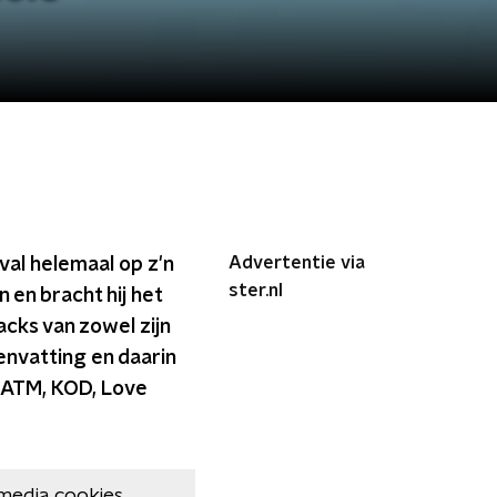
Advertentie via
al helemaal op z'n
ster.nl
 en bracht hij het
racks van zowel zijn
envatting en daarin
p ATM, KOD, Love
media cookies.