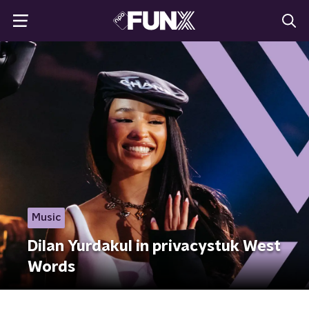
Music
Dilan Yurdakul in privacystuk West
Words