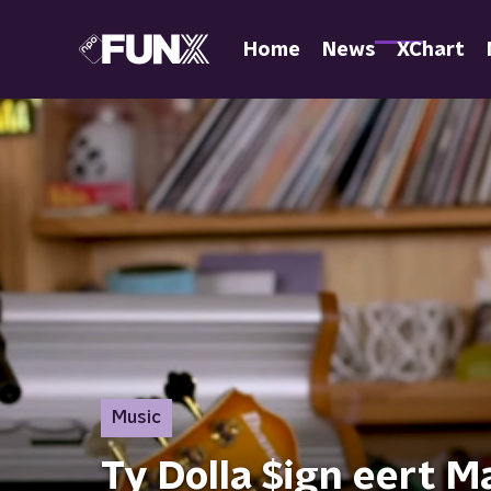
Home
News
XChart
Music
Ty Dolla $ign eert M