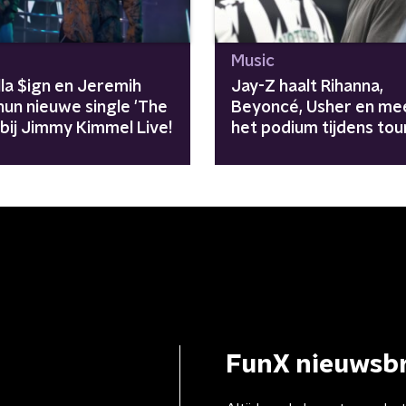
Music
lla $ign en Jeremih
Jay-Z haalt Rihanna,
hun nieuwe single 'The
Beyoncé, Usher en me
 bij Jimmy Kimmel Live!
het podium tijdens tou
"Avengers zijn
meegenomen"
FunX nieuwsbr