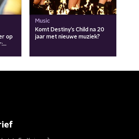
Music
Komt Destiny's Child na 20
er op
jaar met nieuwe muziek?
r:
ief