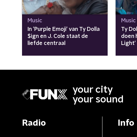
Music
Music
In 'Purple Emoji' van Ty Dolla
Ty Do
$ign en J. Cole staat de
doen 
liefde centraal
Light'
your city
your sound
Radio
Info