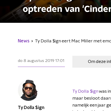
optreden van 'Cinder
News
Ty Dolla $ign eert Mac Miller met emo
do 8 augustus 2019
17:01
Om deze in
Ty Dolla $ign
was in
maar besloot daarn
namelijk een jaar 
Ty Dolla $ign