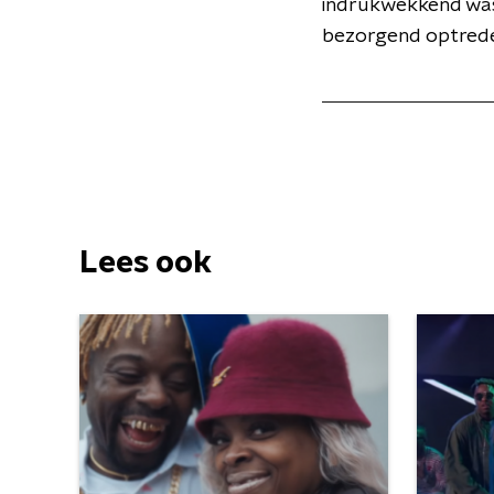
indrukwekkend was.
bezorgend optred
Lees ook