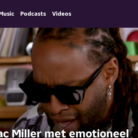
Music
Podcasts
Videos
ac Miller met emotioneel