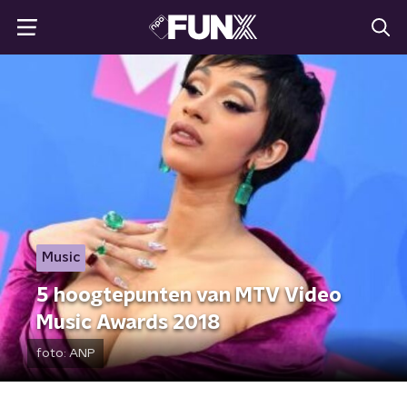
Music
5 hoogtepunten van MTV Video
Music Awards 2018
foto:
ANP