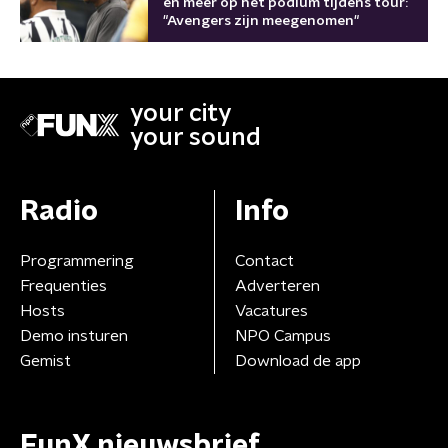
en meer op het podium tijdens tour:
"Avengers zijn meegenomen"
your city
your sound
Radio
Info
Programmering
Contact
Frequenties
Adverteren
Hosts
Vacatures
Demo insturen
NPO Campus
Gemist
Download de app
FunX nieuwsbrief