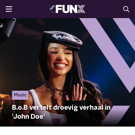
Music
B.o.B vertelt droevig verhaal in
'John Doe'