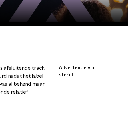
Advertentie via
ls afsluitende track
ster.nl
rd nadat het label
 was al bekend maar
r de relatief