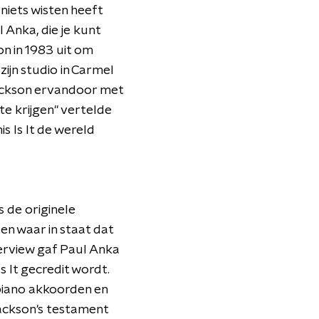
niets wisten heeft
 Anka, die je kunt
n in 1983 uit om
ijn studio in Carmel
 Jackson ervandoor met
e krijgen" vertelde
s Is It de wereld
 de originele
en waar in staat dat
terview gaf Paul Anka
s It gecredit wordt.
 piano akkoorden en
Jackson's testament