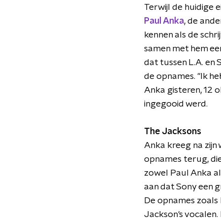
Terwijl de huidige 
Paul Anka
, de ande
kennen als de schri
samen met hem een t
dat tussen L.A. en 
de opnames. "Ik he
Anka gisteren, 12 o
ingegooid werd.
The Jacksons
Anka kreeg na zijn
opnames terug, die 
zowel Paul Anka al
aan dat Sony een gro
De opnames zoals Mi
Jackson's vocalen.