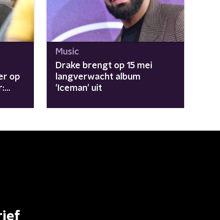
Music
Drake brengt op 15 mei
er op
langverwacht album
r:
'Iceman' uit
ief