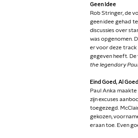
Geen Idee
Rob Stringer, de vo
geen idee gehad te 
discussies over sta
was opgenomen. De 
er voor deze track 
gegeven heeft. De
the legendary Paul
Eind Goed, Al Goe
Paul Anka maakte m
zijn excuses aanbo
toegezegd. McClain
gekozen, voornamel
eraan toe. Even go