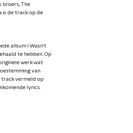
 broers, The
is de track op de
eede album I Wasn't
behaald te hebben. Op
originele werk wat
 toestemming van
e track vermeld op
enkomende lyrics.