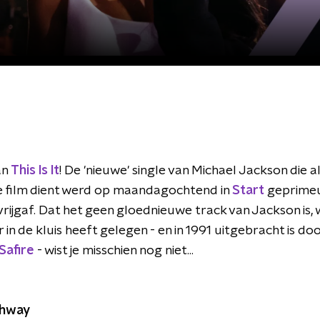
an
This Is It
! De 'nieuwe' single van Michael Jackson die a
e film dient werd op maandagochtend in
Start
geprimeu
vrijgaf. Dat het geen gloednieuwe track van Jackson is,
 in de kluis heeft gelegen - en in 1991 uitgebracht is doo
Safire
- wist je misschien nog niet...
ghway