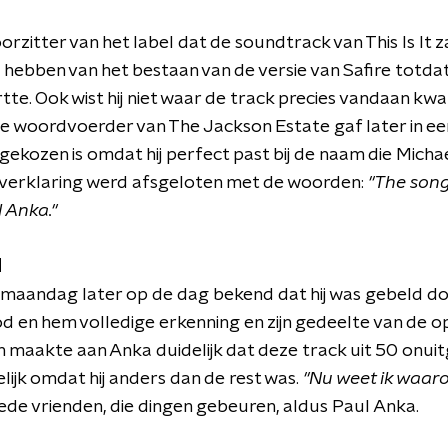
orzitter van het label dat de soundtrack van This Is It 
hebben van het bestaan van de versie van Safire totdat
rtte. Ook wist hij niet waar de track precies vandaan k
woordvoerder van The Jackson Estate gaf later in een
gekozen is omdat hij perfect past bij de naam die Micha
 verklaring werd afsgeloten met de woorden:
"The song
 Anka."
d
aandag later op de dag bekend dat hij was gebeld do
od en hem volledige erkenning en zijn gedeelte van de 
 maakte aan Anka duidelijk dat deze track uit 50 onuit
ijk omdat hij anders dan de rest was.
"Nu weet ik waar
ede vrienden, die dingen gebeuren, aldus Paul Anka.