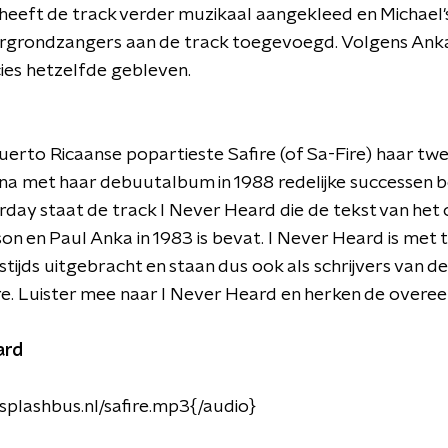
eeft de track verder muzikaal aangekleed en Michael's
rgrondzangers aan de track toegevoegd. Volgens Anka 
cies hetzelfde gebleven.
Puerto Ricaanse popartieste Safire (of Sa-Fire) haar tw
 na met haar debuutalbum in 1988 redelijke successen 
rday staat de track I Never Heard die de tekst van het 
on en Paul Anka in 1983 is bevat.
I Never Heard is met
tijds uitgebracht en staan dus ook als schrijvers van d
re. Luister mee naar I Never Heard en herken de overe
ard
splashbus.nl/safire.mp3{/audio}