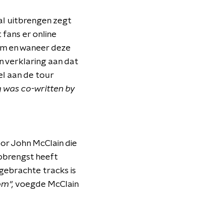
zal uitbrengen zegt
 fans er online
wam en waneer deze
 verklaring aan dat
el aan de tour
 was co-written by
or John McClain die
opbrengst heeft
gebrachte tracks is
om",
voegde McClain