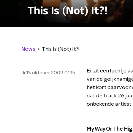
This Is (Not) It?!
News
This Is (Not) It?!
Er zit een luchtje a
di 13 oktober 2009
01:15
van de gelijknamig
het kort daarvoor 
dat de track 26 jaar
onbekende artiest
My Way Or The Hi