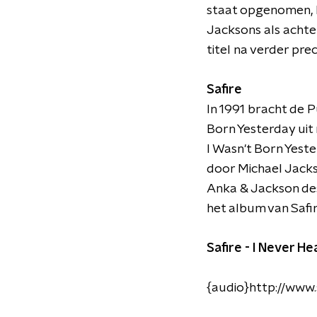
staat opgenomen, h
Jacksons als achte
titel na verder pre
Safire
In 1991 bracht de 
Born Yesterday uit
I Wasn't Born Yeste
door Michael Jacks
Anka & Jackson des
het album van Safi
Safire - I Never He
{audio}http://www.