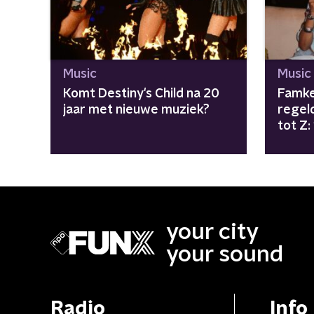
Music
Music
Komt Destiny's Child na 20
Famke
jaar met nieuwe muziek?
regel
tot Z:
girls"
your city
your sound
Radio
Info