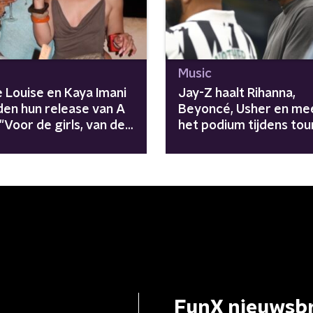
Music
 Louise en Kaya Imani
Jay-Z haalt Rihanna,
den hun release van A
Beyoncé, Usher en me
 "Voor de girls, van de
het podium tijdens tou
"Avengers zijn
meegenomen"
FunX nieuwsbr