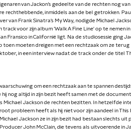
eigenaren van Jackon's gedeelte van de rechten nog van 
re rechthebbende, inmiddels aan de bel getrokken. Paul
jver van Frank Sinatra's My Way, nodigde Michael Jackso
rack voor zijn album 'Walk A Fine Line' op te nemen in z
San Fransico in Californië ligt. Na de studiosessie ging
b toen moeten dreigen met een rechtzaak om ze terug t
ktober, in een interview nadat de track onder de titel Thi
 waarschuwing om een rechtzaak aan te spannen destijds
hij nog altijd in zijn bezit heeft samen met de document
s Michael Jackson de rechten bezitten. In hetzelfde in
ot probleem heeft als hij niet voor zijn aandeel in This I
chael Jackson ze in zijn bezit had bestaan slechts uit
 Producer John McClain, die tevens als uitvoerende in 