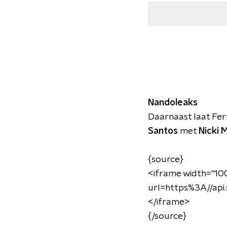
Nandoleaks
Daarnaast laat Fer
Santos
met
Nicki M
{source}
<iframe width="100
url=https%3A//ap
</iframe>
{/source}