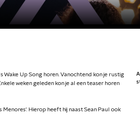
A
ls Wake Up Song horen. Vanochtend kon je rustig
s
 Enkele weken geleden kon je al een teaser horen
Menores'. Hierop heeft hij naast Sean Paul ook