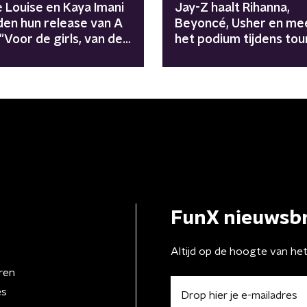
 Louise en Kaya Imani
Jay-Z haalt Rihanna,
den hun release van A
Beyoncé, Usher en me
 "Voor de girls, van de
het podium tijdens tou
"Avengers zijn
meegenomen"
FunX nieuwsbr
Altijd op de hoogte van he
ren
es