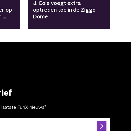
J. Cole voegt extra
er op
optreden toe in de Ziggo
r:
Dome
ief
t laatste FunX-nieuws?