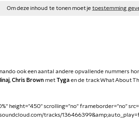
Om deze inhoud te tonen moet je
toestemming gev
nando ook een aantal andere opvallende nummers hore
inaj
,
Chris Brown
met
Tyga
en de track What About T
%" height="450" scrolling="no" frameborder="no" src=
i.soundcloud.com/tracks/136466399&amp;auto_play=f