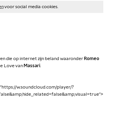
en
voor social media cookies.
n die op internet zijn beland waaronder
Romeo
he Love van
Massari
.
"https://w.soundcloud.com/player/?
alse&amp;hide_related=false&amp;visual=true">