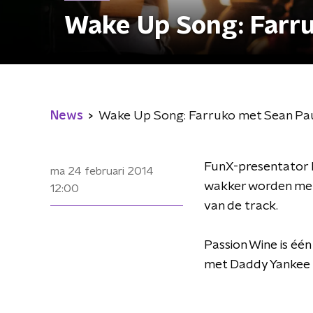
Wake Up Song: Farr
News
Wake Up Song: Farruko met Sean Pa
FunX-presentator F
ma 24 februari 2014
wakker worden me
12:00
van de track.
Passion Wine is éé
met Daddy Yankee 