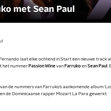
uko met Sean Paul
ul
ernando laat elke ochtend in Start een nieuwe track a
t het nummer
Passion Wine
van
Farruko
en
Sean Paul
.
n van de nummers van Farruko's aankomende album 'Los 
en de Dominicaanse rapper Mozart La Para gewerkt.