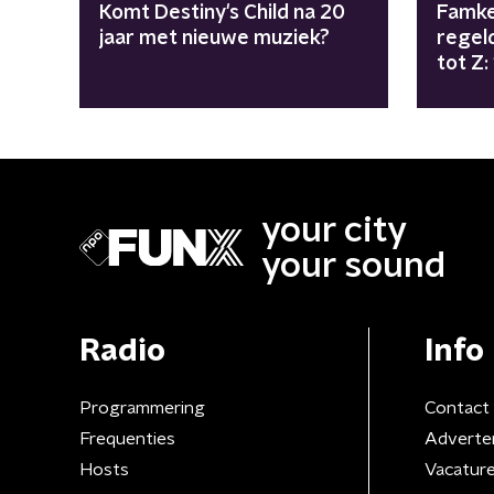
Komt Destiny's Child na 20
Famke
jaar met nieuwe muziek?
regel
tot Z:
girls"
your city
your sound
Radio
Info
Programmering
Contact
Frequenties
Adverte
Hosts
Vacatur