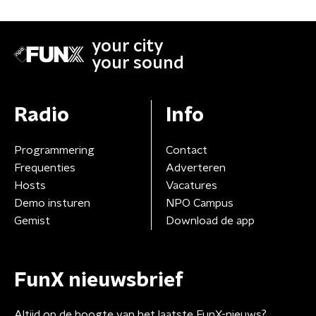
your city
your sound
Radio
Info
Programmering
Contact
Frequenties
Adverteren
Hosts
Vacatures
Demo insturen
NPO Campus
Gemist
Download de app
FunX nieuwsbrief
Altijd op de hoogte van het laatste FunX-nieuws?