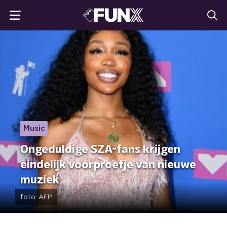
Music
Ongeduldige SZA-fans krijgen
eindelijk voorproefje van nieuwe
muziek
foto:
AFP