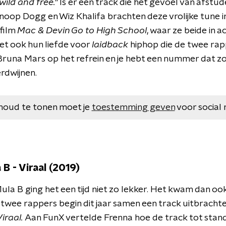
wild and free."
Is er een track die het gevoel van afstude
oop Dogg en Wiz Khalifa brachten deze vrolijke tune in 
film
Mac & Devin Go to High School
, waar ze beide in 
 het ook hun liefde voor
laidback
hiphop die de twee rap
runa Mars op het refrein en je hebt een nummer dat zo c
erdwijnen.
houd te tonen moet je
toestemming geven
voor social 
 B - Viraal (2019)
la B ging het een tijd niet zo lekker. Het kwam dan ook 
 twee rappers begin dit jaar samen een track uitbracht
Viraal.
Aan FunX vertelde Frenna hoe de track tot stand