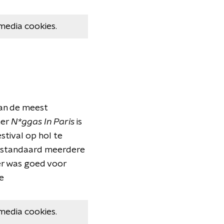
media cookies.
van de meest
mer
N*ggas In Paris
is
stival op hol te
d standaard meerdere
mer was goed voor
e
media cookies.