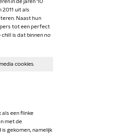
ren in de jaren '10
2011 uit als
acteren. Naast hun
pers tot een perfect
hill is dat binnen
no
media cookies.
als een flinke
en met de
 is gekomen, namelijk