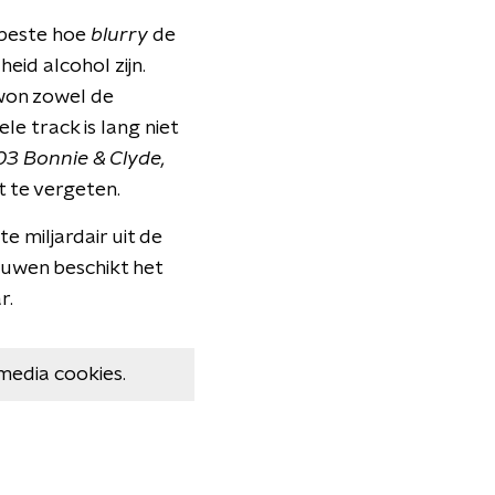
 beste hoe
blurry
de
eid alcohol zijn.
won zowel de
 track is lang niet
03 Bonnie & Clyde,
t te vergeten.
e miljardair uit de
uwen beschikt het
r.
media cookies.