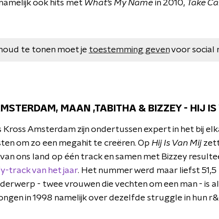
namelijk ook hits met
What's My Name
in 2010,
Take
Ca
houd te tonen moet je
toestemming geven
voor social 
AMSTERDAM, MAAN ,TABITHA & BIZZEY - HIJ IS 
 Kross Amsterdam zijn ondertussen expert in het bij el
ten om zo een megahit te creëren. Op
Hij Is Van Mij
zett
van ons land op één track en samen met Bizzey resulte
-track van het jaar
. Het nummer werd maar liefst 51,5 
derwerp - twee vrouwen die vechten om een man - is al 
ngen in 1998 namelijk over dezelfde struggle in hun r&