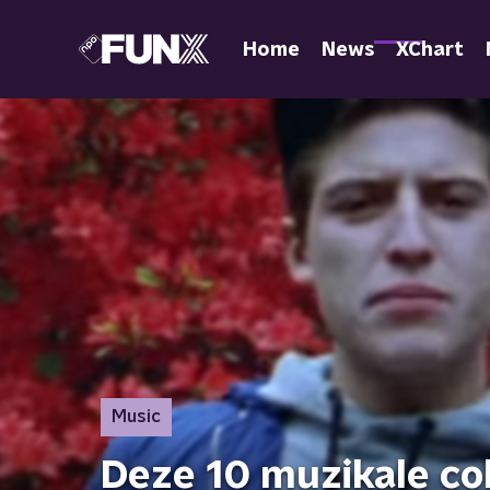
Home
News
XChart
Music
Deze 10 muzikale coll