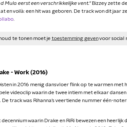
nd Mula eerst een verschrikkelijke vent."
Bizzey zette de
t en voilà: een hit was geboren. De track won dit jaar z
ollabo
.
houd te tonen moet je
toestemming geven
voor social 
rake - Work (2016)
isten in 2016 menig dansvloer flink op te warmen met h
le videoclip waarin de twee intiem met elkaar dansen z
n. De track was Rihanna's veertiende nummer één-noteri
 decennium waarin Drake en RiRi bewezen een heerlijk d