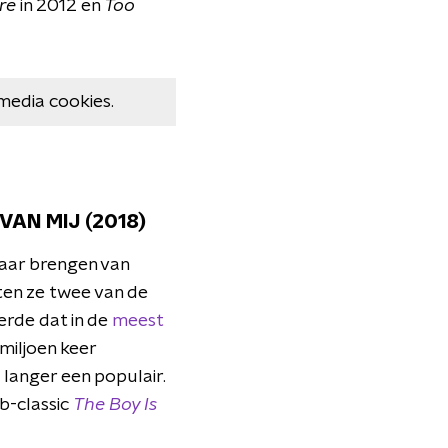
re
in 2012 en
Too
media cookies.
VAN MIJ (2018)
kaar brengen van
en ze twee van de
erde dat in de
meest
miljoen keer
langer een populair.
b-classic
The Boy Is