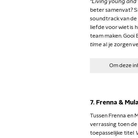
"Living young and 
beter samenvat? Sn
soundtrack van de 
liefde voor wiet is
team maken. Gooi B
time
al je zorgen v
Om deze in
7. Frenna & Mula
Tussen Frenna en Mu
verrassing toen de
toepasselijke titel