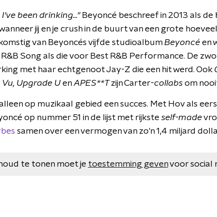
 I've been drinking..."
Beyoncé beschreef in 2013 als de
nneer jij en je crush in de buurt van een grote hoeveelh
fkomstig van Beyoncés vijfde studioalbum
Beyoncé
en 
&B Song als die voor Best R&B Performance. De zwoele
ing met haar echtgenoot Jay-Z die een hit werd. Ook
a Vu,
Upgrade U
en
APES**T
zijn Carter-
collabs
om nooi
t alleen op muzikaal gebied een succes. Met Hov als eerst
oncé op nummer 51 in de lijst met rijkste
self-made
vro
rbes
samen over een vermogen van zo'n 1,4 miljard dolla
houd te tonen moet je
toestemming geven
voor social 