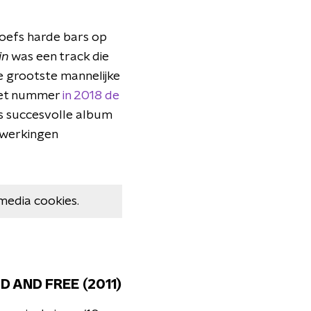
Boefs harde bars op
in
was een track die
e grootste mannelijke
 het nummer
in 2018 de
's succesvolle album
nwerkingen
media cookies.
D AND FREE (2011)