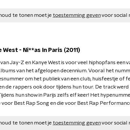
houd te tonen moet je
toestemming geven
voor social 
 West - Ni**as In Paris (2011)
van Jay-Z en Kanye West is voor veel hiphopfans een 
albums van het afgelopen decennium. Vooral het num
esnummer om het publiek van een club, huisfeestje of fe
n de rappers ook door tijdens hun tour. De track wer
Tijdens hun show in Parijs zelfs elf keer! Het hypenum
e voor Best Rap Song en die voor Best Rap Performanc
houd te tonen moet je
toestemming geven
voor social 