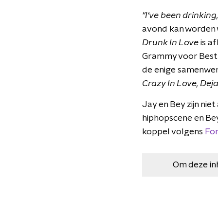
"I've been drinking,
avond kan worden wa
Drunk In Love
is a
Grammy voor Best R
de enige samenwerk
Crazy In Love, Dej
Jay en Bey zijn nie
hiphopscene en Bey
koppel volgens
Fo
Om deze in