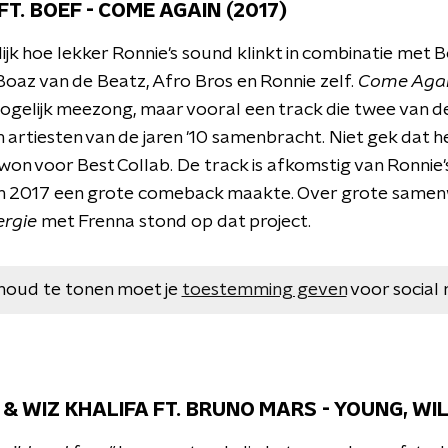
FT. BOEF - COME AGAIN (2017)
ijk hoe lekker Ronnie's sound klinkt in combinatie met 
Boaz van de Beatz, Afro Bros en Ronnie zelf.
Come Aga
ogelijk meezong, maar vooral een track die twee van d
artiesten van de jaren '10 samenbracht. Niet gek dat
won voor Best Collab. De track is afkomstig van Ronnie
in 2017 een grote comeback maakte. Over grote same
ergie
met Frenna stond op dat project.
houd te tonen moet je
toestemming geven
voor social 
& WIZ KHALIFA FT. BRUNO MARS - YOUNG, WIL