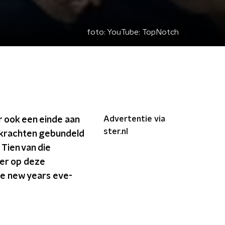
foto:
YouTube: TopNotch
Advertentie via
ar ook een einde aan
ster.nl
n krachten gebundeld
 Tien van die
ier op deze
 je new years eve-