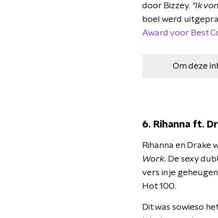
door Bizzey.
"Ik vo
boel werd uitgepraa
Award voor Best C
Om deze in
6. Rihanna ft. D
Rihanna en Drake w
Work.
De sexy dubbe
vers in je geheuge
Hot 100.
Dit was sowieso het