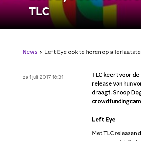
TLC
News
Left Eye ook te horen op allerlaatst
TLC keert voor de l
za 1 juli 2017
16:31
release van hun vo
draagt. Snoop Dogg
crowdfundingcampa
Left Eye
Met TLC releasen d