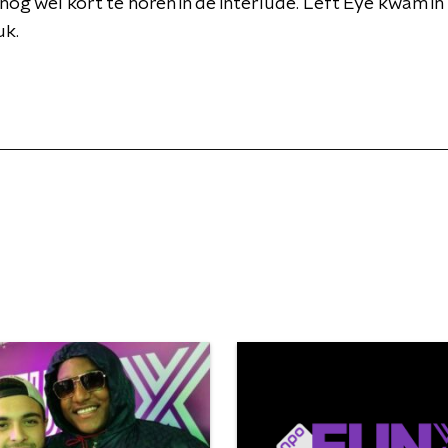
nog wel kort te horen in de interlude. Left Eye kwam i
uk.