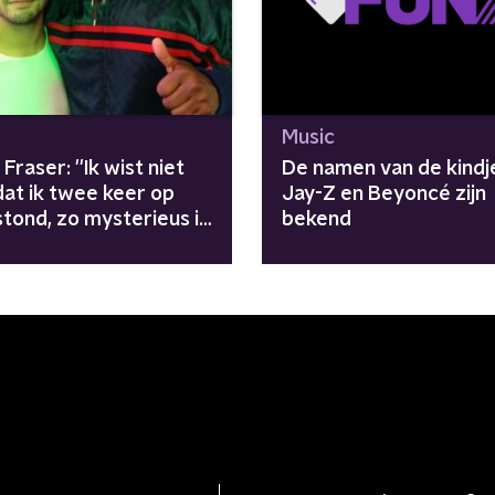
Music
Fraser: ''Ik wist niet
De namen van de kindj
dat ik twee keer op
Jay-Z en Beyoncé zijn
tond, zo mysterieus is
bekend
''