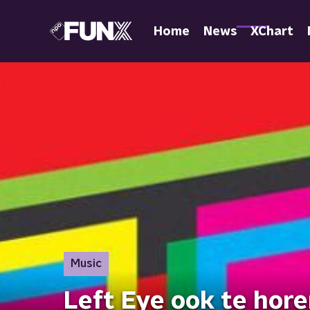
Home
News
XChart
Music
Left Eye ook te hore