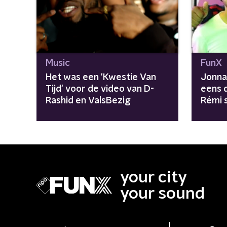
Music
FunX
Het was een 'Kwestie Van
Jonna 
Tijd' voor de video van D-
eens 
Rashid en ValsBezig
Rémi s
Ronnie
your city
your sound