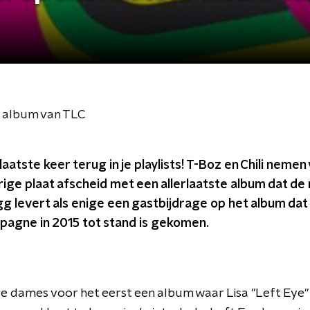
e album van TLC
aatste keer terug in je playlists! T-Boz en Chili nemen v
rige plaat afscheid met een allerlaatste album dat d
 levert als enige een gastbijdrage op het album dat 
gne in 2015 tot stand is gekomen.
e dames voor het eerst een album waar Lisa "Left Eye"