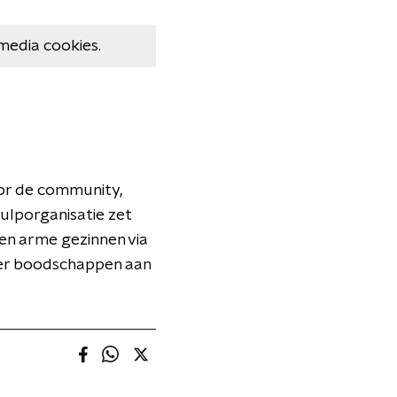
media cookies.
oor de community,
hulporganisatie zet
nen arme gezinnen via
er boodschappen aan