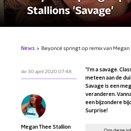
Stallions 'Savage'
News
Beyoncé springt op remix van Megan T
"I'm a savage. Class
do 30 april 2020
07:48
meteen aan de du
Savage is een megah
veranderen. Vannac
een bijzondere bi
Surprise!
Megan Thee Stallion
Om deze in