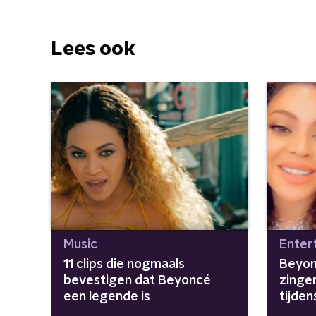
Lees ook
Music
Enter
11 clips die nogmaals
Beyon
bevestigen dat Beyoncé
zinge
een legende is
tijden