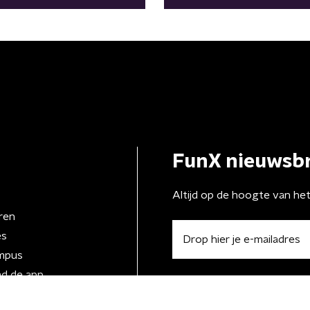
FunX nieuwsbr
Altijd op de hoogte van he
ren
es
mpus
d de app