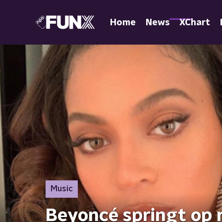
Home
News
XChart
Music
Beyoncé springt op