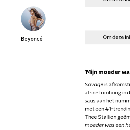
Om deze in
Beyoncé
'Mijn moeder wa
Savage
is afkomst
al snel omhoog in d
saus aan het numm
met een #1-trendin
Thee Stallion geëm
moeder was een he