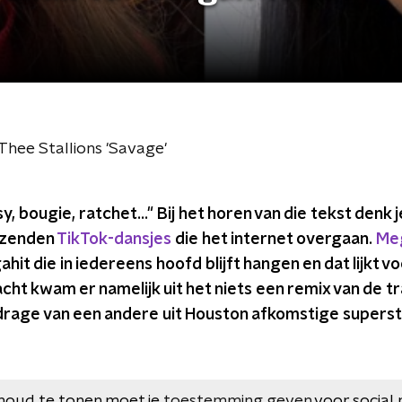
hee Stallions 'Savage'
y, bougie, ratchet..." Bij het horen van die tekst denk j
izenden
TikTok-dansjes
die het internet overgaan.
Meg
it die in iedereens hoofd blijft hangen en dat lijkt vo
ht kwam er namelijk uit het niets een remix van de t
jdrage van een andere uit Houston afkomstige supers
houd te tonen moet je
toestemming geven
voor social 