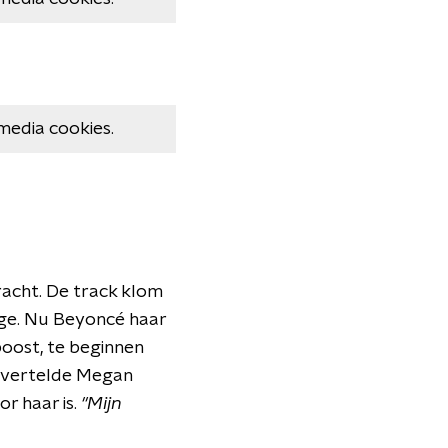
media cookies.
racht. De track klom
enge. Nu Beyoncé haar
oost, te beginnen
e vertelde Megan
r haar is.
"Mijn