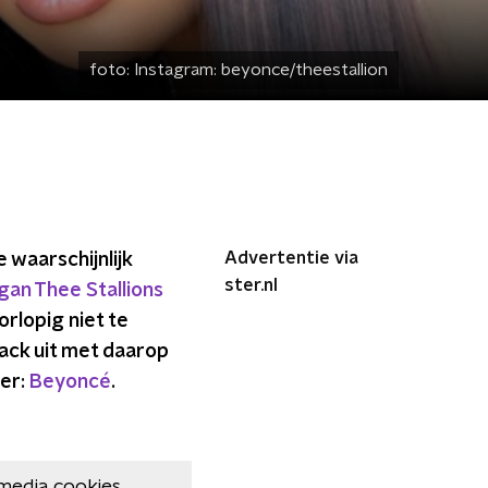
foto:
Instagram: beyonce/theestallion
Advertentie via
e waarschijnlijk
ster.nl
an Thee Stallions
orlopig niet te
rack uit met daarop
ter:
Beyoncé
.
media cookies.