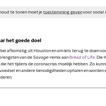
houd te tonen moet je
toestemming geven
voor social 
ar het goede doel
lebei afkomstig uit Houston en om iets terug te doen v
pbrengsten van de
Savage
-remix aan
Bread of Life
. Die 
 die het tijdens de coronacrisis moeilijk hebben. Zo kun
voedsel en andere benodigdheden ophalen en worden 
uderen.