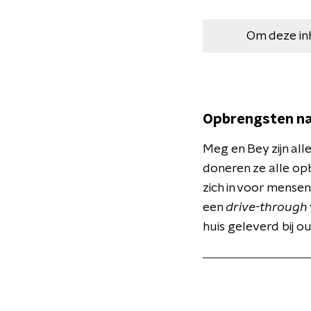
Om deze in
Opbrengsten na
Meg en Bey zijn al
doneren ze alle o
zich in voor mensen
een
drive-through
huis geleverd bij o