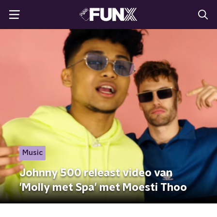
Music
Johnny 500 releast video van
'Molly met Spa' met Moesti Thoo