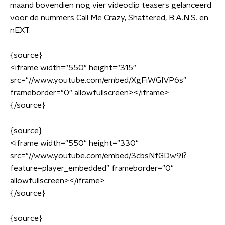
maand bovendien nog vier videoclip teasers gelanceerd
voor de nummers Call Me Crazy, Shattered, B.A.N.S. en
nEXT.
{source}
<iframe width="550" height="315"
src="//www.youtube.com/embed/XgFiWGIVP6s"
frameborder="0" allowfullscreen></iframe>
{/source}
{source}
<iframe width="550" height="330"
src="//www.youtube.com/embed/3cbsNfGDw9I?
feature=player_embedded" frameborder="0"
allowfullscreen></iframe>
{/source}
{source}