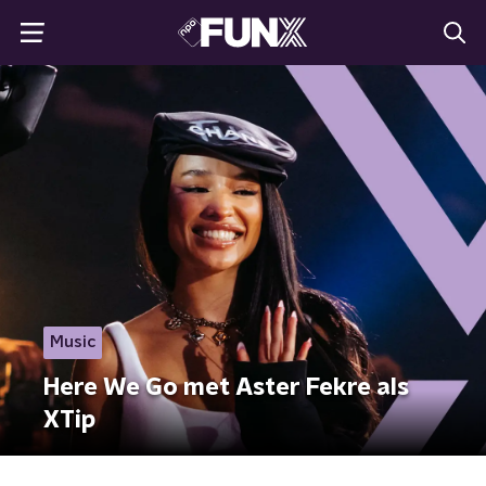
Music
Here We Go met Aster Fekre als
XTip