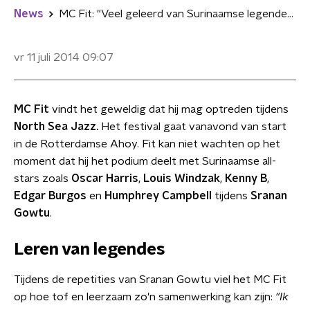
News
MC Fit: "Veel geleerd van Surinaamse legendes"
vr 11 juli 2014
09:07
MC Fit
vindt het geweldig dat hij mag optreden tijdens
North Sea Jazz.
Het festival gaat vanavond van start
in de Rotterdamse Ahoy. Fit kan niet wachten op het
moment dat hij het podium deelt met Surinaamse all-
stars zoals
Oscar Harris
,
Louis Windzak
,
Kenny B
,
Edgar Burgos
en
Humphrey Campbell
tijdens
Sranan
Gowtu
.
Leren van legendes
Tijdens de repetities van Sranan Gowtu viel het MC Fit
op hoe tof en leerzaam zo'n samenwerking kan zijn:
"Ik