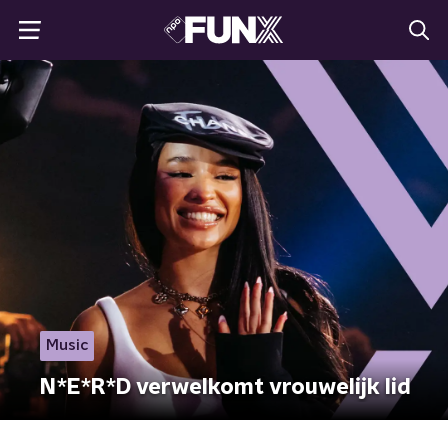
Music
N*E*R*D verwelkomt vrouwelijk lid