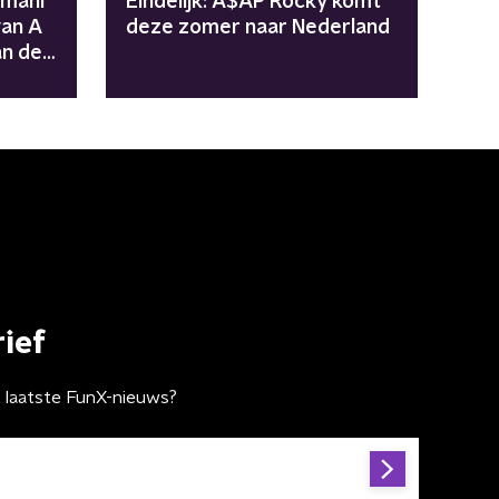
Imani
Eindelijk: A$AP Rocky komt
van A
deze zomer naar Nederland
an de
ief
t laatste FunX-nieuws?