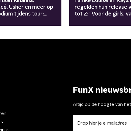
haalt Rihanna,
Famke Louise en Kaya 
cé, Usher en meer op
regelden hun release 
dium tijdens tour:
tot Z: "Voor de girls, v
gers zijn
girls"
enomen"
FunX nieuwsbr
Altijd op de hoogte van he
ren
es
mpus