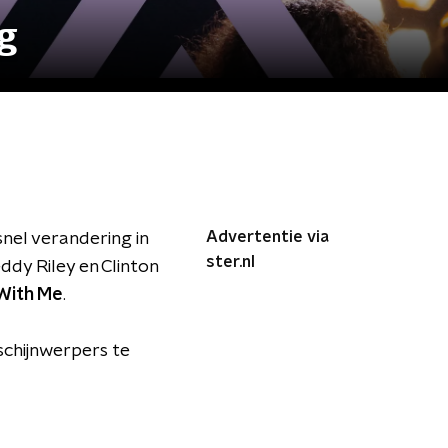
g
Advertentie via
snel verandering in
ster.nl
dy Riley en Clinton
With Me
.
e schijnwerpers te