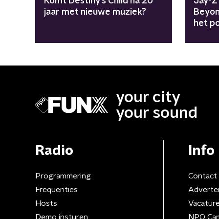
Komt Destiny's Child na 20
Jay-Z 
jaar met nieuwe muziek?
Beyon
het po
"Aven
meeg
your city
your sound
Radio
Info
Programmering
Contact
Frequenties
Adverte
Hosts
Vacatur
Demo insturen
NPO Ca