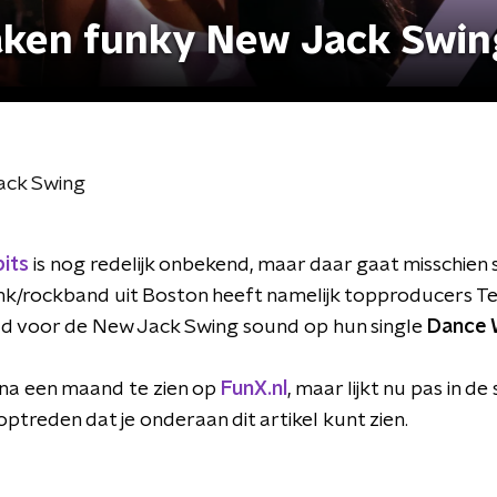
aken funky New Jack Swin
ack Swing
its
is nog redelijk onbekend, maar daar gaat misschien 
/rockband uit Boston heeft namelijk topproducers Ted
ld voor de New Jack Swing sound op hun single
Dance 
bijna een maand te zien op
FunX.nl
, maar lijkt nu pas in d
optreden dat je onderaan dit artikel kunt zien.