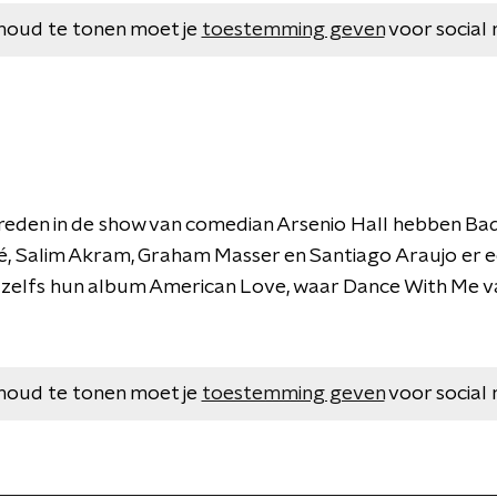
houd te tonen moet je
toestemming geven
voor social 
treden in de show van comedian Arsenio Hall hebben Ba
, Salim Akram, Graham Masser en Santiago Araujo er een
 zelfs hun album American Love, waar Dance With Me va
houd te tonen moet je
toestemming geven
voor social 