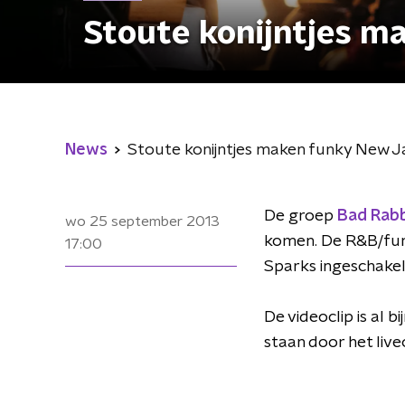
Stoute konijntjes m
News
Stoute konijntjes maken funky New J
De groep
Bad Rabb
wo 25 september 2013
komen. De R&B/funk
17:00
Sparks ingeschake
De videoclip is al 
staan door het live