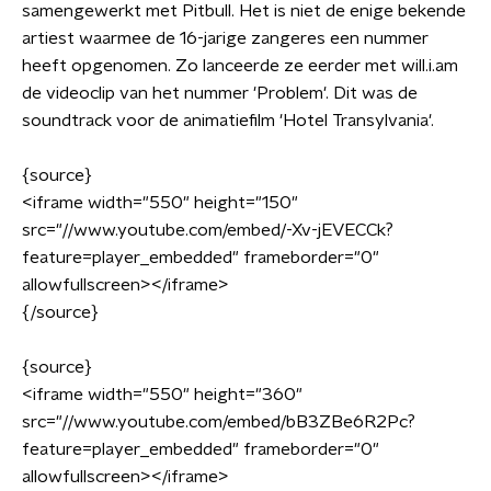
samengewerkt met Pitbull. Het is niet de enige bekende
artiest waarmee de 16-jarige zangeres een nummer
heeft opgenomen. Zo lanceerde ze eerder met will.i.am
de videoclip van het nummer 'Problem'. Dit was de
soundtrack voor de animatiefilm 'Hotel Transylvania'.
{source}
<iframe width="550" height="150"
src="//www.youtube.com/embed/-Xv-jEVECCk?
feature=player_embedded" frameborder="0"
allowfullscreen></iframe>
{/source}
{source}
<iframe width="550" height="360"
src="//www.youtube.com/embed/bB3ZBe6R2Pc?
feature=player_embedded" frameborder="0"
allowfullscreen></iframe>