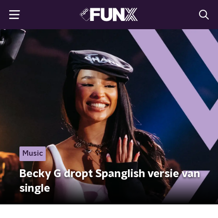
Music
Becky G dropt Spanglish versie van
single