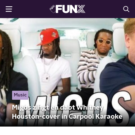
Music
Migos zingt en dabt Whitney
Houston-cover in Carpool Karaoke