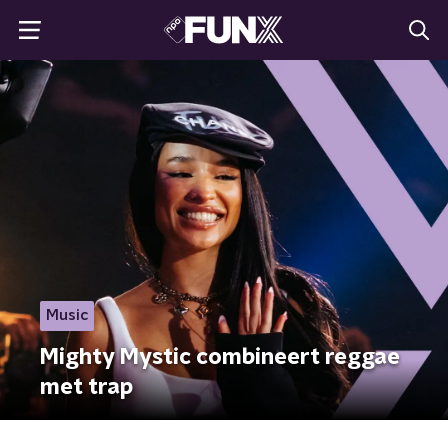
Music
Mighty Mystic combineert reggae
met trap