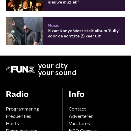
nieuwe muziek?
Music
Bizar: Kanye West stelt album 'Bully'
voor de achtste (!) keer uit
your city
your sound
Radio
Info
Programmering
Contact
Frequenties
Adverteren
Hosts
Vacatures
Demo insturen
NPO Campus