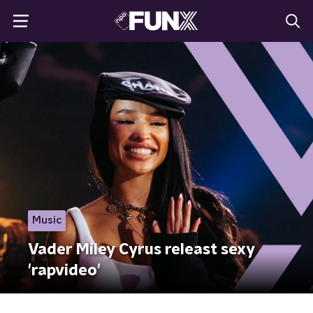
Music
Vader Miley Cyrus releast sexy
'rapvideo'