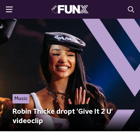
Music
Robin Thicke dropt 'Give It 2 U'
videoclip