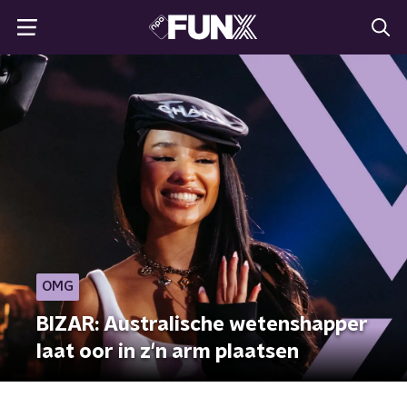
OMG
BIZAR: Australische wetenshapper
laat oor in z'n arm plaatsen