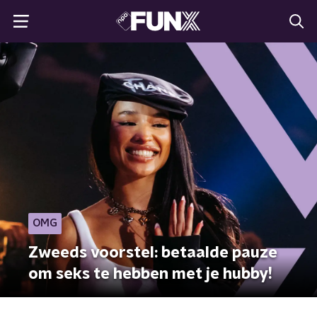
OMG
Zweeds voorstel: betaalde pauze
om seks te hebben met je hubby!