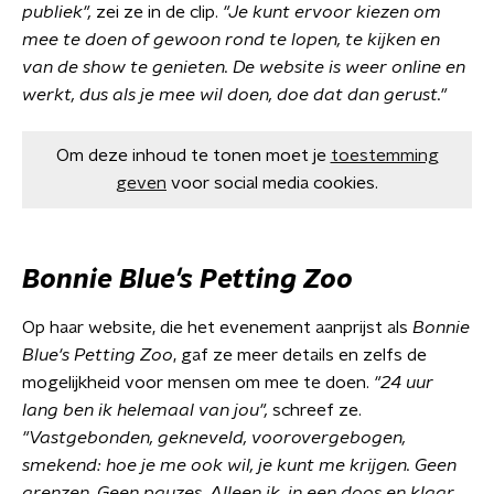
publiek",
zei ze in de clip.
"Je kunt ervoor kiezen om
mee te doen of gewoon rond te lopen, te kijken en
van de show te genieten. De website is weer online en
werkt, dus als je mee wil doen, doe dat dan gerust."
Om deze inhoud te tonen moet je
toestemming
geven
voor social media cookies.
Bonnie Blue's Petting Zoo
Op haar website, die het evenement aanprijst als
Bonnie
Blue's Petting Zoo
, gaf ze meer details en zelfs de
mogelijkheid voor mensen om mee te doen.
"24 uur
lang ben ik helemaal van jou",
schreef ze.
"Vastgebonden, gekneveld, voorovergebogen,
smekend: hoe je me ook wil, je kunt me krijgen. Geen
grenzen. Geen pauzes. Alleen ik, in een doos en klaar