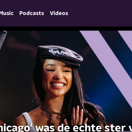
Music
Podcasts
Videos
hicago' was de echte ster 