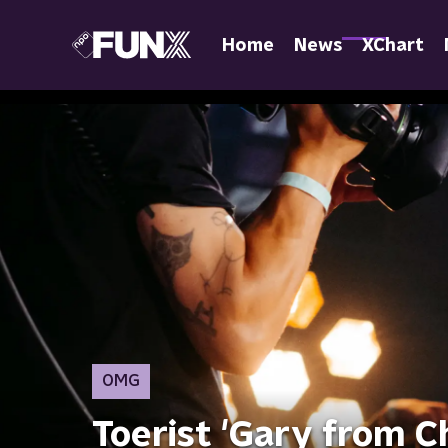
Home
News
XChart
OMG
Toerist 'Gary from C