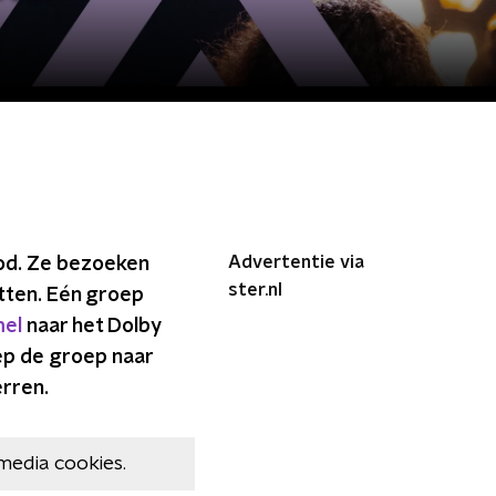
Advertentie via
ood. Ze bezoeken
ster.nl
otten. Eén groep
el
naar het Dolby
ep de groep naar
erren.
media cookies.