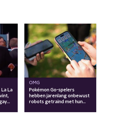
OMG
t La La
Pokémon Go-spelers
int,
hebben jarenlang onbewust
 gay
robots getraind met hun
data