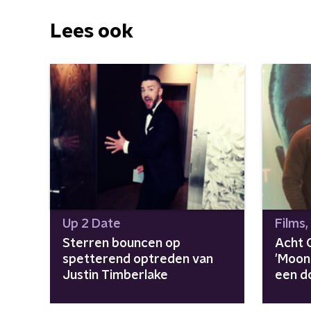
Lees ook
Up 2 Date
Films,
Sterren bouncen op
Acht 
spetterend optreden van
'Moonl
Justin Timberlake
een d
jongen
achte