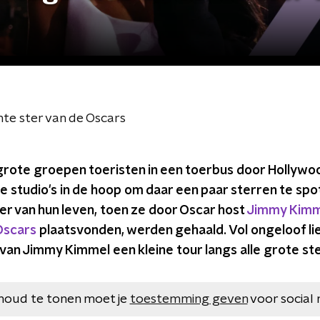
hte ster van de Oscars
r grote groepen toeristen in een toerbus door Hollyw
e studio's in de hoop om daar een paar sterren te sp
r van hun leven, toen ze door Oscar host
Jimmy Kimm
Oscars
plaatsvonden, werden gehaald. Vol ongeloof li
van Jimmy Kimmel een kleine tour langs alle grote st
houd te tonen moet je
toestemming geven
voor social 