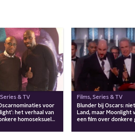
 Series & TV
Films, Series & TV
Oscarnominaties voor
Blunder bij Oscars: nie
ight': het verhaal van
Land, maar Moonlight w
onkere homoseksuele
een film over donkere
 uit een
jongen
rstandsbuurt