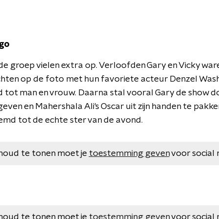
go
 de groep vielen extra op. Verloofden Gary en Vicky wa
chten op de foto met hun favoriete acteur Denzel Was
ot man en vrouw. Daarna stal vooral Gary de show doo
even en Mahershala Ali's Oscar uit zijn handen te pakke
md tot de echte ster van de avond.
houd te tonen moet je
toestemming geven
voor social 
houd te tonen moet je
toestemming geven
voor social 