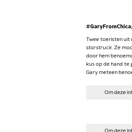
#GaryFromChica
Twee toeristen uit
starstruck
. Ze mo
door hem benoemd t
kus op de hand te g
Gary meteen benoe
Om deze in
Om deze in