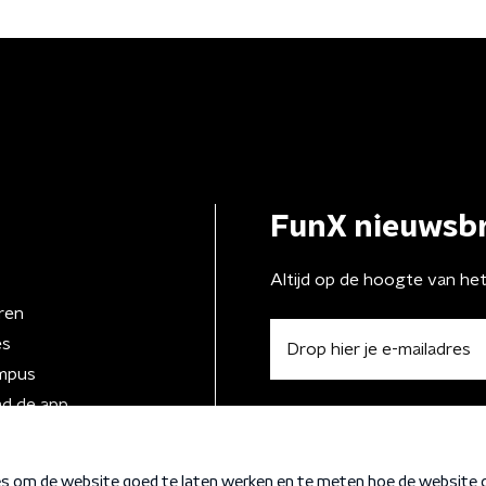
FunX nieuwsbr
Altijd op de hoogte van he
ren
es
mpus
d de app