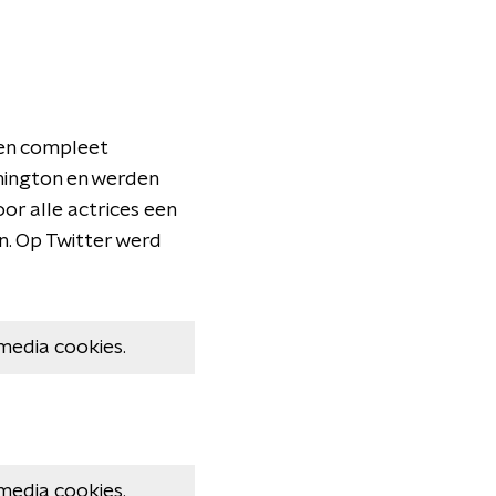
ren compleet
hington en werden
r alle actrices een
n. Op Twitter werd
media cookies.
media cookies.