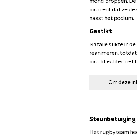
mond proppen. De 
moment dat ze deze
naast het podium.
Gestikt
Natalie stikte in 
reanimeren, totdat
mocht echter niet 
Om deze in
Steunbetuiging
Het rugbyteam hee