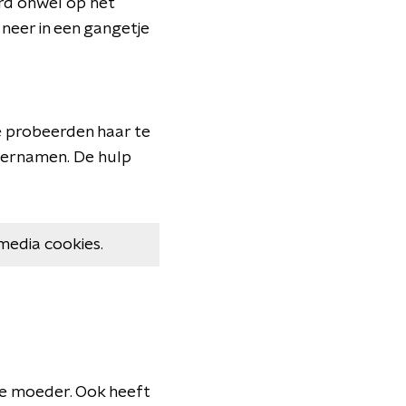
rd onwel op het
 neer in een gangetje
e probeerden haar te
vernamen. De hulp
media cookies.
e moeder. Ook heeft