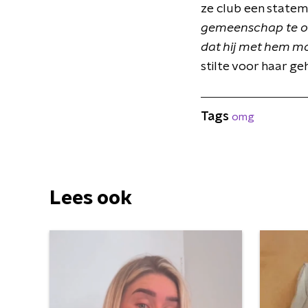
ze club een statem
gemeenschap te ond
dat hij met hem mo
stilte voor haar g
Tags
omg
Lees ook