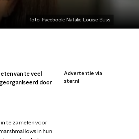
foto:
Facebook: Natalie Louise Buss
Advertentie via
 eten van te veel
ster.nl
 georganiseerd door
in te zamelen voor
 marshmallows in hun