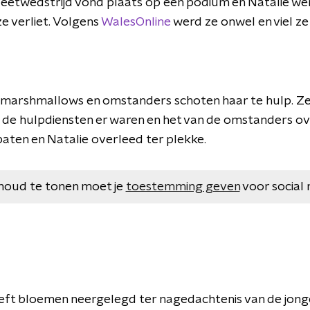
eetwedstrijd vond plaats op een podium en Natalie we
 verliet. Volgens
WalesOnline
werd ze onwel en viel ze
de marshmallows en omstanders schoten haar te hulp. Z
 de hulpdiensten er waren en het van de omstanders o
baten en Natalie overleed ter plekke.
houd te tonen moet je
toestemming geven
voor social 
ft bloemen neergelegd ter nagedachtenis van de jong