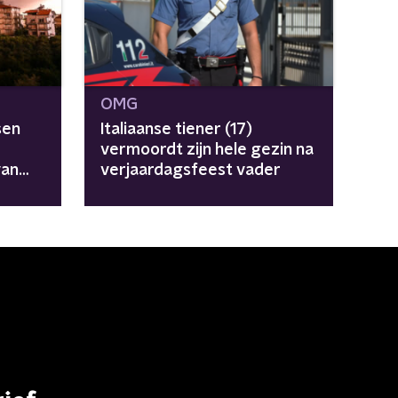
OMG
sen
Italiaanse tiener (17)
vermoordt zijn hele gezin na
van
verjaardagsfeest vader