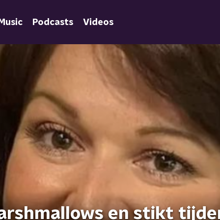
Music
Podcasts
Videos
arshmallows en stikt tijde