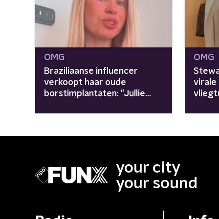
OMG
OMG
Braziliaanse influencer
Stewa
verkoopt haar oude
virale
borstimplantaten: "Jullie
vliegt
vragen, ik lever"
your city
your sound