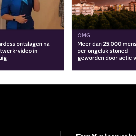
OMG
rdess ontslagen na
Meer dan 25.000 men
 twerk-video in
per ongeluk stoned
uig
geworden door actie 
Turkse politie