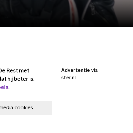
Advertentie via
 De Rest met
ster.nl
 hij beter is.
oela
.
media cookies.