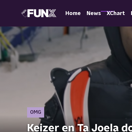
Home
News
XChart
OMG
Keizer en Ta Joela d