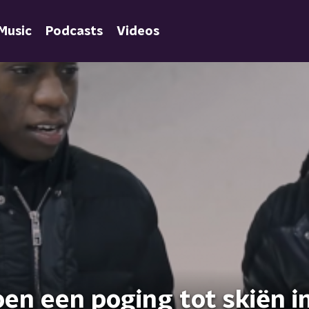
Music
Podcasts
Videos
oen een poging tot skiën i