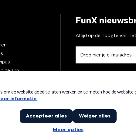
FunX nieuwsbr
Altijd op de hoogte van he
ren
es
mpus
d de app