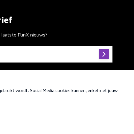
ief
t laatste FunX-nieuws?
Cookiebeleid