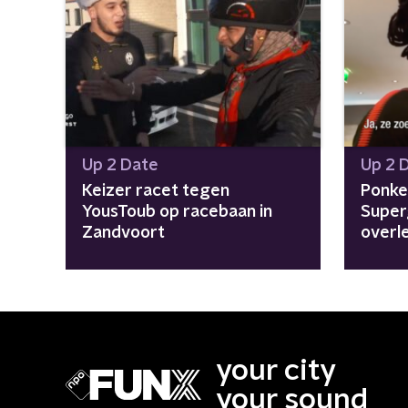
Up 2 Date
Up 2 
Keizer racet tegen
Ponke
YousToub op racebaan in
Super
Zandvoort
overl
your city
your sound