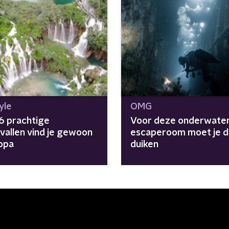
yle
OMG
6 prachtige
Voor deze onderwate
vallen vind je gewoon
escaperoom moet je d
ropa
duiken