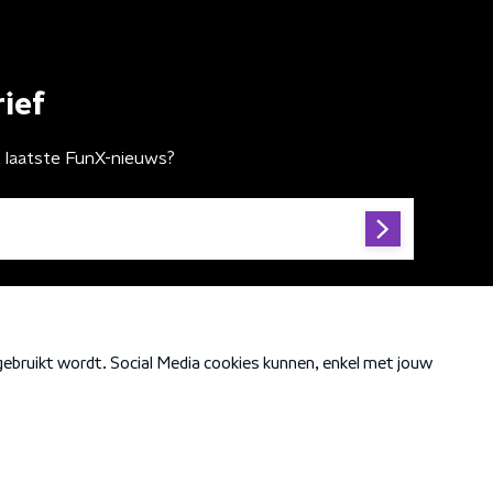
ief
t laatste FunX-nieuws?
Cookiebeleid