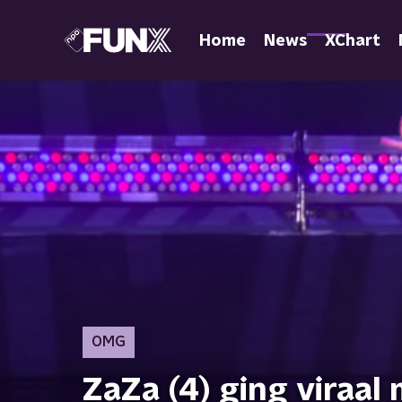
Home
News
XChart
OMG
ZaZa (4) ging viraal