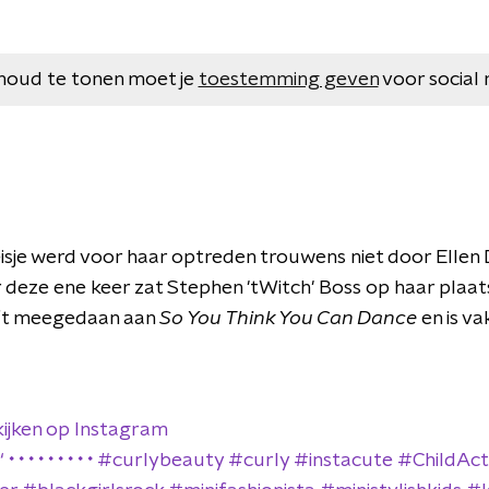
houd te tonen moet je
toestemming geven
voor social 
isje werd voor haar optreden trouwens niet door Ellen
deze ene keer zat Stephen 'tWitch' Boss op haar plaats.
ft meegedaan aan
So You Think You Can Dance
en is va
kijken op Instagram
 • • • • • • • • • #curlybeauty #curly #instacute #ChildAc