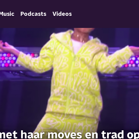
Music
Podcasts
Videos
 met haar moves en trad op