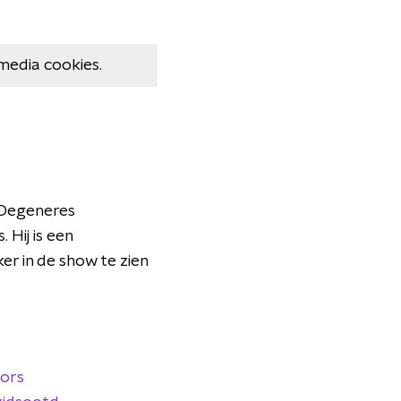
media cookies.
 Degeneres
 Hij is een
ker in de show te zien
tors