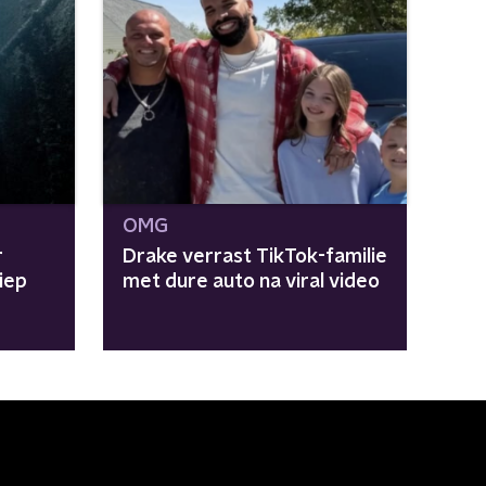
OMG
r
Drake verrast TikTok-familie
iep
met dure auto na viral video