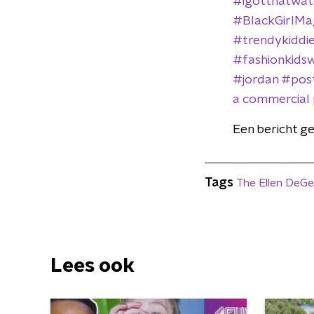
#igotthatwate
#BlackGirlMag
#trendykiddie
#fashionkidsw
#jordan #post
a commercial 
Een bericht g
Tags
The Ellen DeG
Lees ook