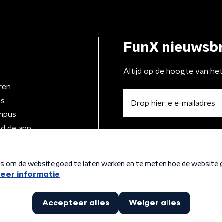
FunX nieuwsbr
Altijd op de hoogte van he
ren
es
mpus
d de app