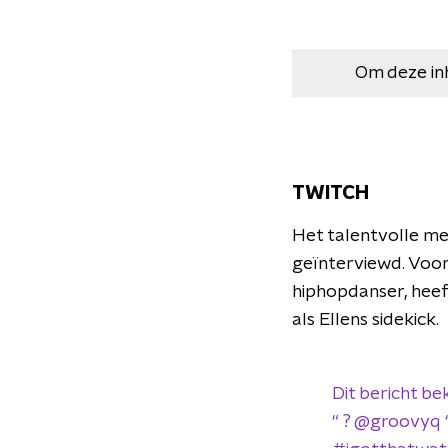
Om deze in
TWITCH
Het talentvolle me
geïnterviewd. Voor 
hiphopdanser, hee
als Ellens sidekick.
Dit bericht be
“ ? @groovyq “