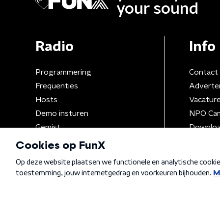
your sound
Radio
Info
Programmering
Contact
Frequenties
Adverte
Hosts
Vacatur
Demo insturen
NPO Ca
Gemist
Downloa
Algemene voorwaarden
Privacybeleid