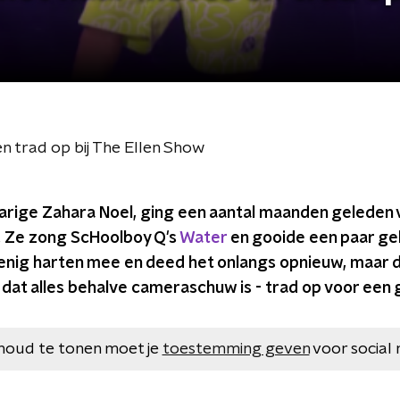
n trad op bij The Ellen Show
jarige Zahara Noel, ging een aantal maanden geleden v
e. Ze zong ScHoolboy Q's
Water
en gooide een paar ge
nig harten mee en deed het onlangs opnieuw, maar da
 dat alles behalve cameraschuw is - trad op voor een 
houd te tonen moet je
toestemming geven
voor social 