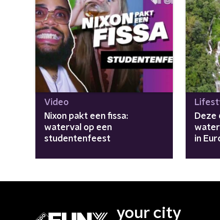
Video
Lifest
Nixon pakt een fissa:
Deze 
waterval op een
water
studentenfeest
in Eu
your city