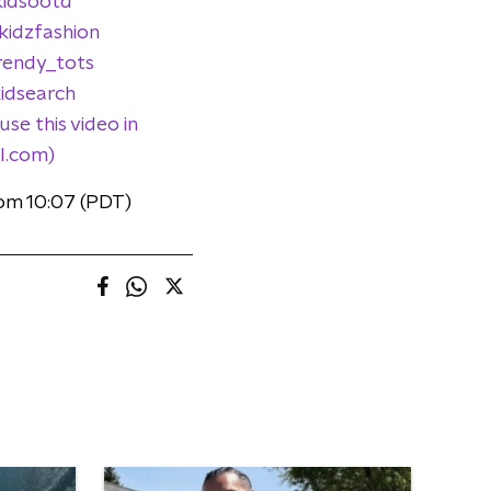
kidsootd
kidzfashion
rendy_tots
idsearch
e this video in
ul.com)
om 10:07 (PDT)