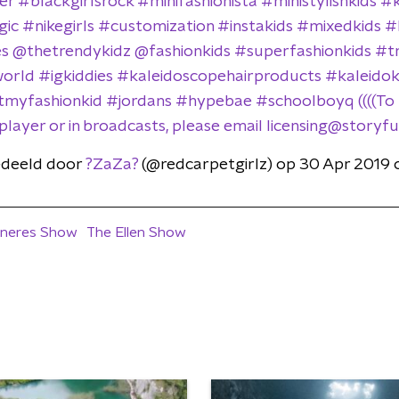
r #blackgirlsrock #minifashionista #ministylishkids #
ic #nikegirls #customization #instakids #mixedkids #
s @thetrendykidz @fashionkids #superfashionkids #t
orld #igkiddies #kaleidoscopehairproducts #kaleidok
myfashionkid #jordans #hypebae #schoolboyq ((((To us
player or in broadcasts, please email licensing@storyf
edeeld door
?ZaZa?
(@redcarpetgirlz) op 30 Apr 2019 
eneres Show
The Ellen Show