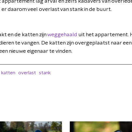
t appartement lag afval en zelfs kadavers van overled
r daarom veel overlast van stank in de buurt.
kt en de katten zijn
weggehaald
uit het appartement. 
 dieren te vangen. De katten zijn overgeplaatst naar e
 een nieuwe eigenaar te vinden.
katten
overlast
stank