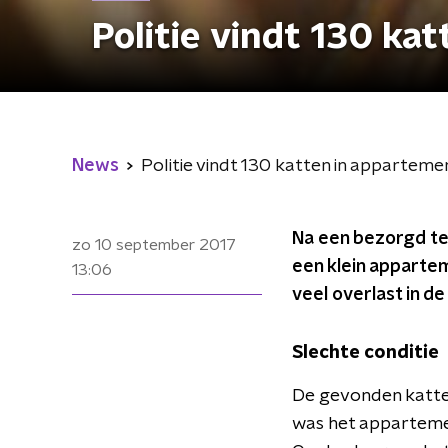
Politie vindt 130 ka
News
Politie vindt 130 katten in appartemen
Na een bezorgd tel
zo 10 september 2017
een klein apparte
13:06
veel overlast in d
Slechte conditie
De gevonden katten
was het appartemen