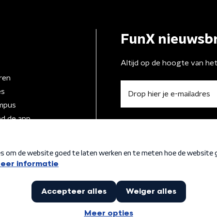
FunX nieuwsbr
Altijd op de hoogte van he
ren
es
mpus
d de app