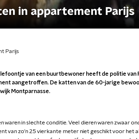
tten in appartement Parijs
t Parijs
efoontje van een buurtbewoner heeft de politie van Pa
ment aangetroffen. De katten van de 60-jarige bewo
e wijk Montparnasse.
 waren in slechte conditie. Veel dieren waren zwaar o
t van zo'n 25 vierkante meter niet geschikt voor het a