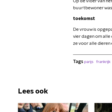
Op de vloer van he
buurtbewoner was e
toekomst
De vrouw is opgepa
vier dagen om alle
ze voor alle dieren
Tags
parijs
frankrijk
Lees ook