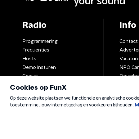
your sound
Radio
Info
Programmering
Contact
Frequenties
Adverte
Hosts
Vacatur
Demo insturen
NPO Ca
Gemist
Downloa
Algemene voorwaarden
Privacybeleid