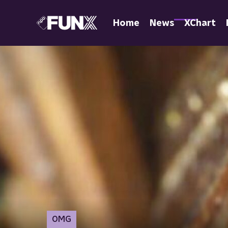
Home
News
XChart
OMG