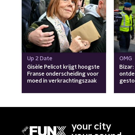
Up 2 Date
OMG
Gisèle Pelicot krijgt hoogste
Bizar
Franse onderscheiding voor
ontde
moed in verkrachtingszaak
gestol
grens
your city