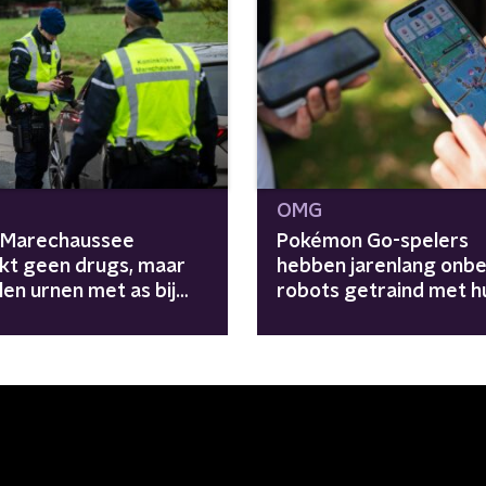
OMG
: Marechaussee
Pokémon Go-spelers
kt geen drugs, maar
hebben jarenlang onb
en urnen met as bij
robots getraind met h
controle
data