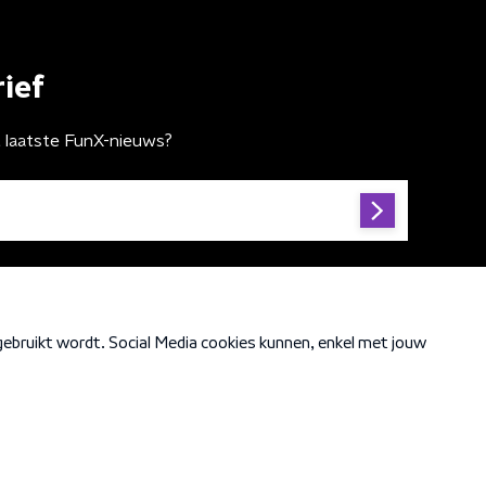
ief
t laatste FunX-nieuws?
Cookiebeleid