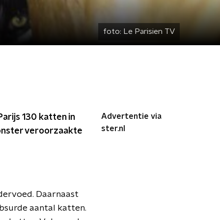
foto:
Le Parisien TV
Advertentie via
rijs 130 katten in
ster.nl
onster veroorzaakte
ndervoed. Daarnaast
bsurde aantal katten.