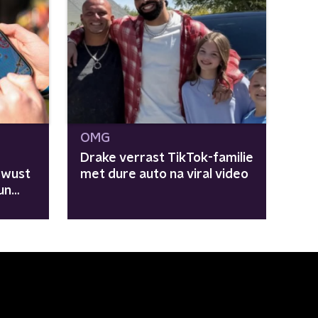
OMG
Drake verrast TikTok-familie
ewust
met dure auto na viral video
un