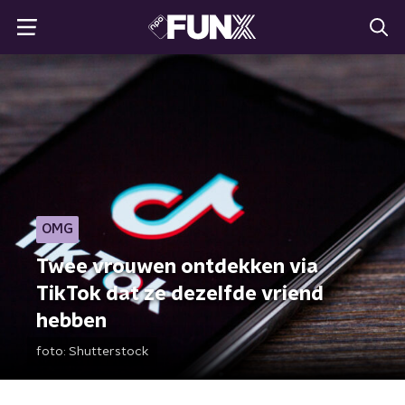
OMG
Twee vrouwen ontdekken via
TikTok dat ze dezelfde vriend
hebben
foto:
Shutterstock