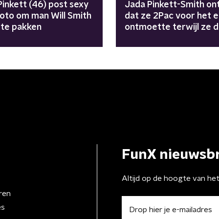
Pinkett (46) post sexy
Jada Pinkett-Smith ont
foto om man Will Smith
dat ze 2Pac voor het e
 te pakken
ontmoette terwijl ze 
dealde
FunX nieuwsbr
Altijd op de hoogte van he
ren
es