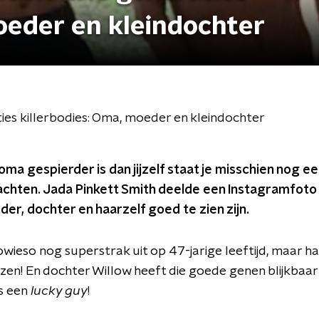
oeder en kleindochter
ies killerbodies: Oma, moeder en kleindochter
ma gespierder is dan jijzelf staat je misschien nog 
wachten. Jada Pinkett Smith deelde een Instagramfot
der, dochter en haarzelf goed te zien zijn.
sowieso nog superstrak uit op 47-jarige leeftijd, maar 
en! En dochter Willow heeft die goede genen blijkba
s een
lucky guy
!