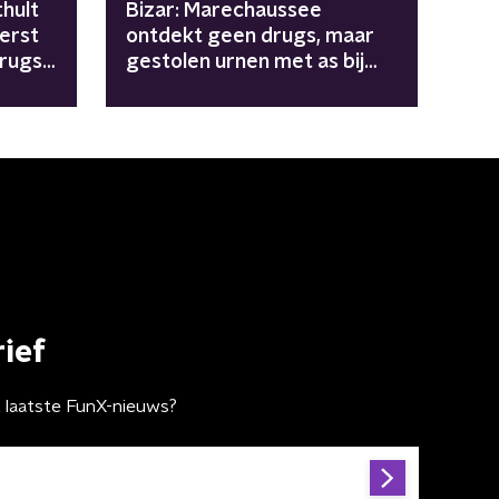
hult
Bizar: Marechaussee
erst
ontdekt geen drugs, maar
drugs
gestolen urnen met as bij
grenscontrole
ief
t laatste FunX-nieuws?