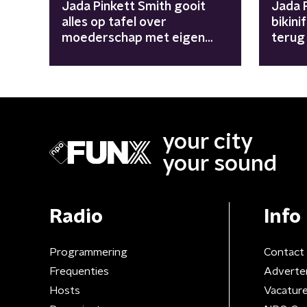
Jada Pinkett Smith gooit
Jada 
alles op tafel over
bikini
moederschap met eigen
terug
moeder en dochter
your city
your sound
Radio
Info
Programmering
Contact
Frequenties
Adverte
Hosts
Vacatur