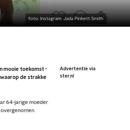
foto:
Instagram: Jada Pinkett Smith
Advertentie via
een mooie toekomst -
ster.nl
o waarop de strakke
haar 64-jarige moeder
ar overgenomen.