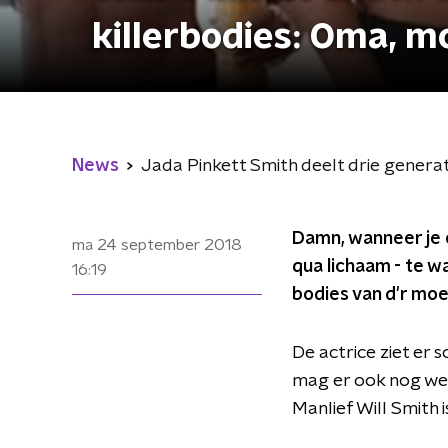
killerbodies: Oma, m
News
Jada Pinkett Smith deelt drie generat
Damn, wanneer je o
ma 24 september 2018
qua lichaam - te 
16:19
bodies van d'r moe
De actrice ziet er 
mag er ook nog wez
Manlief Will Smith i