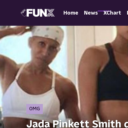
Home
News
XChart
OMG
Jada Pinkett Smith d