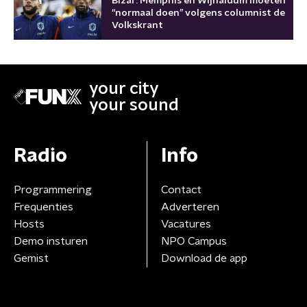
Bizar: Memphis en Wijnaldum moeten
“normaal doen” volgens columnist de
Volkskrant
your city
your sound
Radio
Info
Programmering
Contact
Frequenties
Adverteren
Hosts
Vacatures
Demo insturen
NPO Campus
Gemist
Download de app