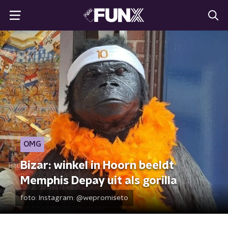
OMG
Bizar: winkel in Hoorn beeldt
Memphis Depay uit als gorilla
foto:
Instagram: @wepromiseto