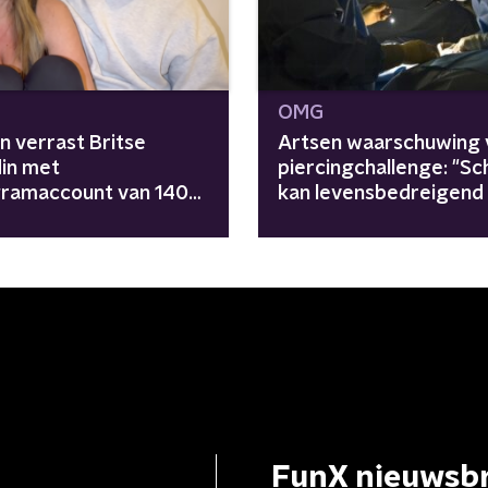
OMG
n verrast Britse
Artsen waarschuwing 
din met
piercingchallenge: "S
gramaccount van 140K
kan levensbedreigend z
s, en haar reactie is
FunX nieuwsbr