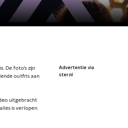
Advertentie via
. De foto's zijn
ster.nl
lende outfits aan
video uitgebracht
lles is verlopen.