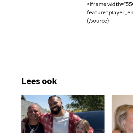
<iframe width="5
feature=player_e
{/source}
Lees ook