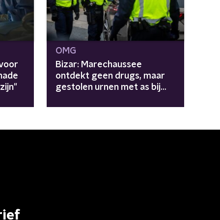
OMG
voor
Bizar: Marechaussee
chade
ontdekt geen drugs, maar
ijn"
gestolen urnen met as bij
grenscontrole
ief