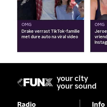
OMG
OMG
Drake verrast TikTok-familie
Jeroe
met dure auto na viral video
vrien
Insta
volger
goud
your city
your sound
Radio
Info