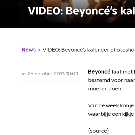
VIDEO: Beyoncé's ka
News
VIDEO: Beyoncé's kalender photosho
Beyoncé
laat met h
vr 25 oktober 2013
10:09
bestemd voor haar 
moeten doen.
Van de week kon je 
waarbij je een kijk
{source}