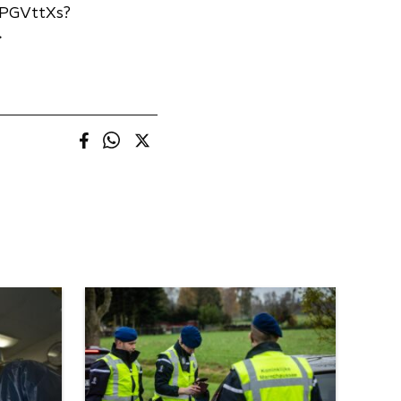
xPGVttXs?
>