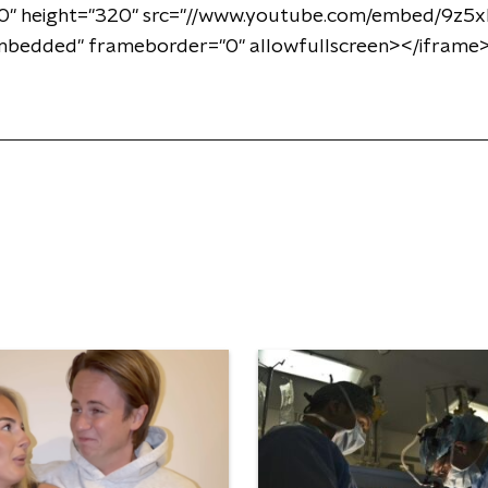
50" height="320" src="//www.youtube.com/embed/9z5
mbedded" frameborder="0" allowfullscreen></iframe