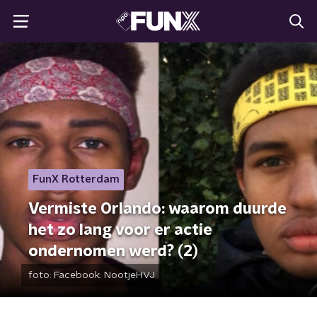
FunX Rotterdam
Vermiste Orlando: waarom duurde
het zo lang voor er actie
ondernomen werd? (2)
foto:
Facebook: NootjeHVJ