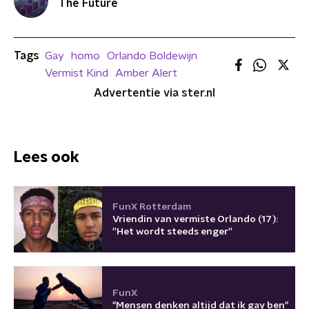
The Future
Tags
Gay
homo
Orlando Boldewijn
Vermist Kind
Amber Alert
Advertentie via ster.nl
Lees ook
FunX Rotterdam
Vriendin van vermiste Orlando (17):
''Het wordt steeds enger''
FunX
"Mensen denken altijd dat ik gay ben"