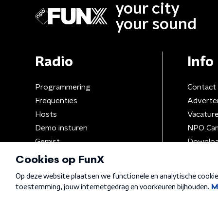
your city
your sound
Radio
Info
Programmering
Contact
Frequenties
Adverte
Hosts
Vacatur
Demo insturen
NPO Ca
Gemist
Downloa
Algemene voorwaarden
Privacybeleid