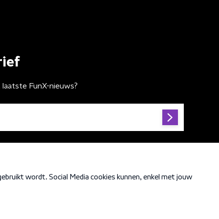
ief
t laatste FunX-nieuws?
Cookiebeleid