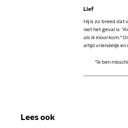
Lief
Hij is zo breed dat
niet het geval is:
''
als ik klaarkom.''
On
altijd vriendelijk e
''Ik ben missc
Lees ook