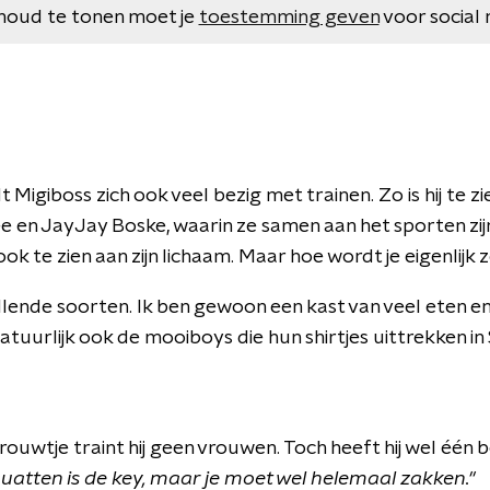
houd te tonen moet je
toestemming geven
voor social 
Migiboss zich ook veel bezig met trainen. Zo is hij te zi
en JayJay Boske, waarin ze samen aan het sporten zijn. 
 ook te zien aan zijn lichaam. Maar hoe wordt je eigenlijk 
chillende soorten. Ik ben gewoon een kast van veel eten en
atuurlijk ook de mooiboys die hun shirtjes uittrekken in
vrouwtje traint hij geen vrouwen. Toch heeft hij wel één b
quatten is de key, maar je moet wel helemaal zakken.''