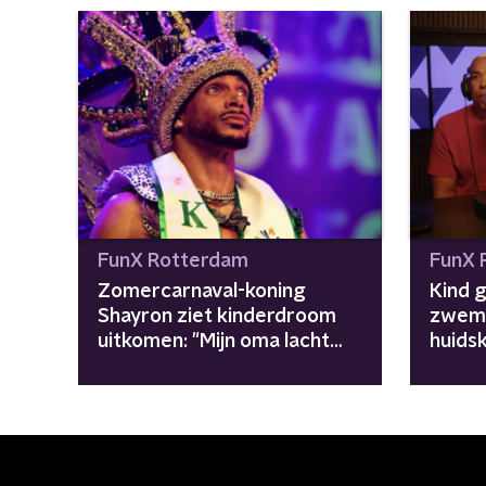
FunX Rotterdam
FunX 
Zomercarnaval-koning
Kind 
Shayron ziet kinderdroom
zwem
uitkomen: "Mijn oma lacht
huidsk
van boven"
aan on
publie