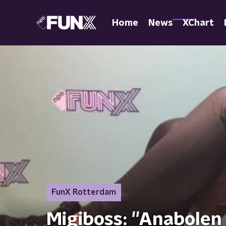
Home
News
XChart
FunX Rotterdam
Migiboss: ''Anabolen 