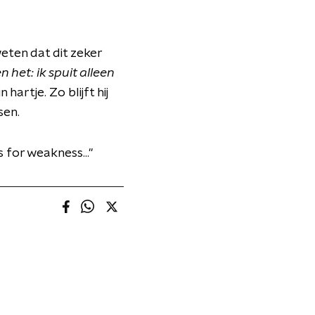
weten dat dit zeker
het: ik spuit alleen
artje. Zo blijft hij
sen.
for weakness...''