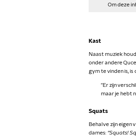
Om deze in
Kast
Naast muziek houdt 
onder andere Qucee 
gym te vinden is, is
''Er zijn vers
maar je hebt n
Squats
Behalve zijn eigen 
dames:
''Squats! S