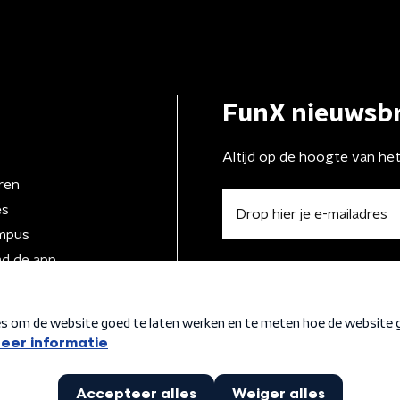
FunX nieuwsbr
Altijd op de hoogte van he
ren
es
mpus
d de app