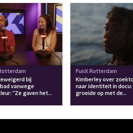
Rotterdam
FunX Rotterdam
geweigerd bij
Kimberley over zoekt
bad vanwege
naar identiteit in docu: 
leur: “Ze gaven het
groeide op met de
s toe, maar niet
achternaam van een
kelijk”
vreemde"