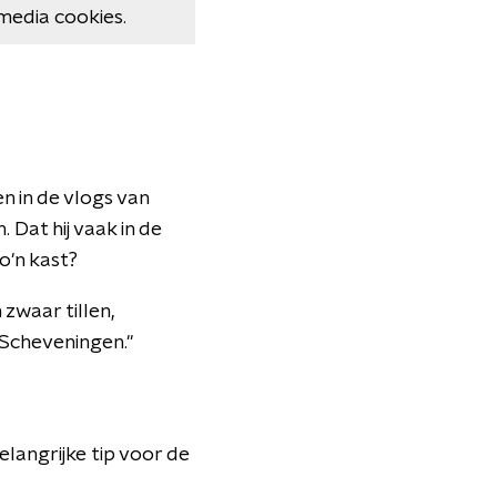
media cookies.
en in de vlogs van
Dat hij vaak in de
zo'n kast?
 zwaar tillen,
 Scheveningen.''
elangrijke tip voor de