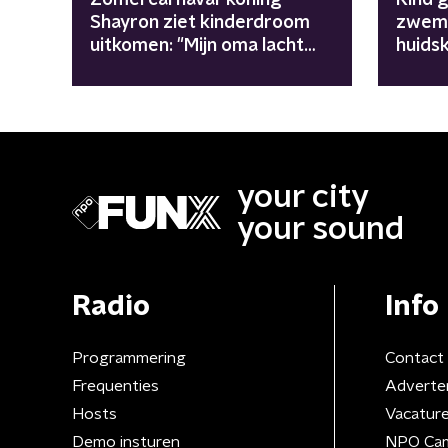
Shayron ziet kinderdroom
zwem
uitkomen: "Mijn oma lacht
huidsk
van boven"
aan on
publie
your city
your sound
Radio
Info
Programmering
Contact
Frequenties
Adverte
Hosts
Vacatur
Demo insturen
NPO Ca