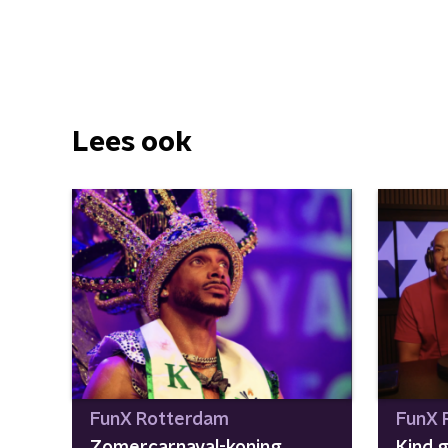
Lees ook
FunX Rotterdam
FunX 
Zomercarnaval-koning
Kind 