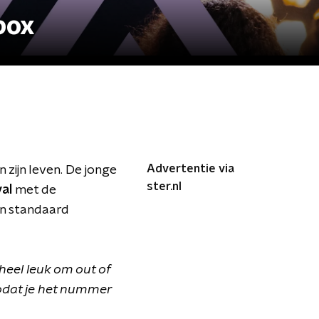
box
Advertentie via
 zijn leven. De jonge
ster.nl
al
met de
en standaard
 heel leuk om out of
zodat je het nummer