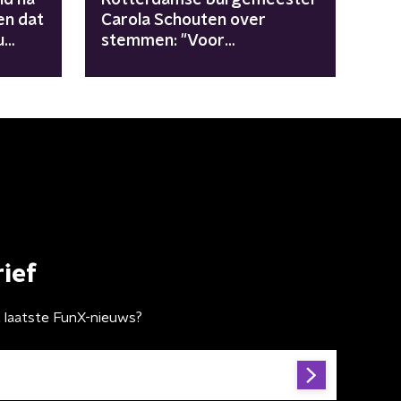
en dat
Carola Schouten over
u
stemmen: "Voor
verandering moet je
stemmen"
ief
t laatste FunX-nieuws?