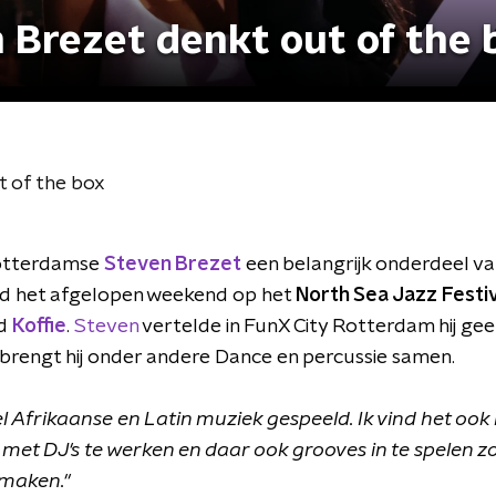
 Brezet denkt out of the 
t of the box
Rotterdamse
Steven Brezet
een belangrijk onderdeel van
d het afgelopen weekend op het
North Sea Jazz Festiv
nd
Koffie
.
Steven
vertelde in FunX City Rotterdam hij ge
o brengt hij onder andere Dance en percussie samen.
el Afrikaanse en Latin muziek gespeeld. Ik vind het ook
 met DJ's te werken en daar ook grooves in te spelen 
 maken."