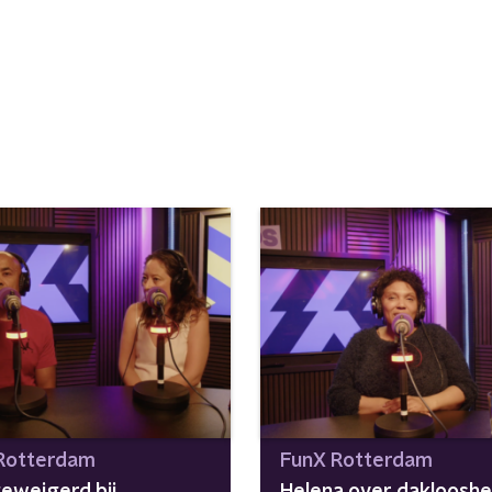
Rotterdam
FunX Rotterdam
geweigerd bij
Helena over daklooshe