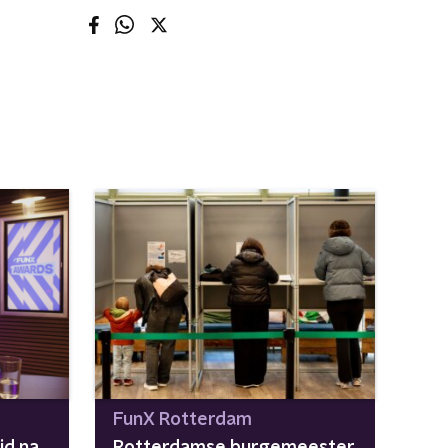
FunX Rotterdam
id na
Rotterdamse burgemeester