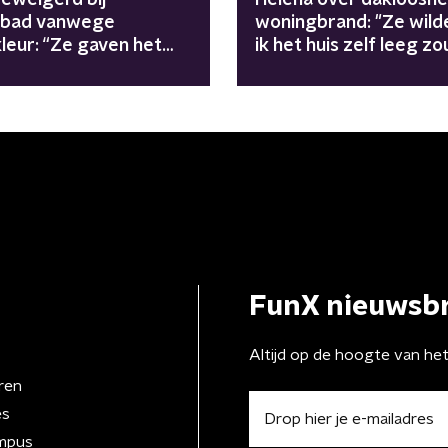
bad vanwege
woningbrand: "Ze wild
leur: “Ze gaven het
ik het huis zelf leeg zo
s toe, maar niet
ruimen"
kelijk”
FunX nieuwsbr
Altijd op de hoogte van he
ren
es
mpus