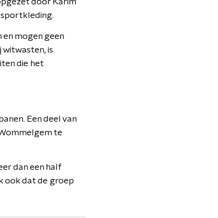
e opgezet door Karim
sportkleding.
n en mogen geen
 witwasten, is
ten die het
banen. Een deel van
 in Wommelgem te
er dan een half
ek ook dat de groep