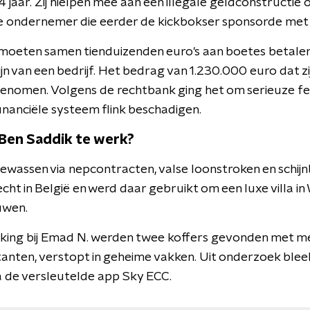
 4 jaar. Zij hielpen mee aan een illegale geldconstructi
e ondernemer die eerder de kickbokser sponsorde met 
moeten samen tienduizenden euro's aan boetes betale
n van een bedrijf. Het bedrag van 1.230.000 euro dat zij
 genomen. Volgens de rechtbank ging het om serieuze fei
inanciële systeem flink beschadigen.
Ben Saddik te werk?
ewassen via nepcontracten, valse loonstroken en schijn
cht in België en werd daar gebruikt om een luxe villa
uwen.
eking bij Emad N. werden twee koffers gevonden met me
ntanten, verstopt in geheime vakken. Uit onderzoek ble
 de versleutelde app Sky ECC.