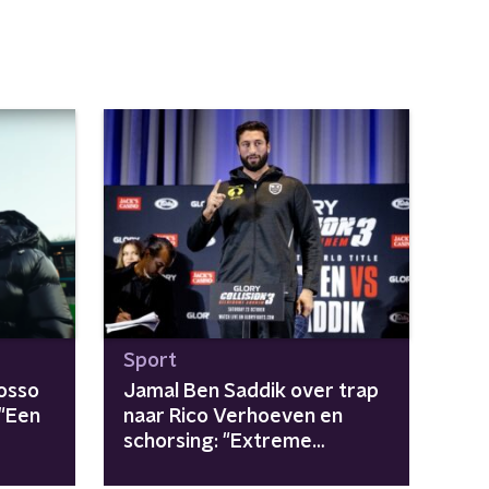
Sport
osso
Jamal Ben Saddik over trap
 "Een
naar Rico Verhoeven en
schorsing: "Extreme
reactie"