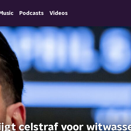
Music
Podcasts
Videos
jgt celstraf voor witwass