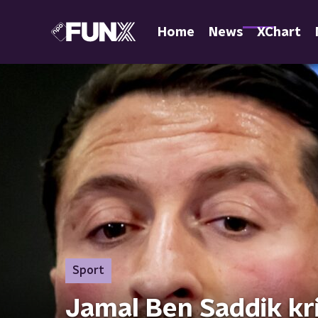
Home
News
XChart
Sport
Jamal Ben Saddik kri