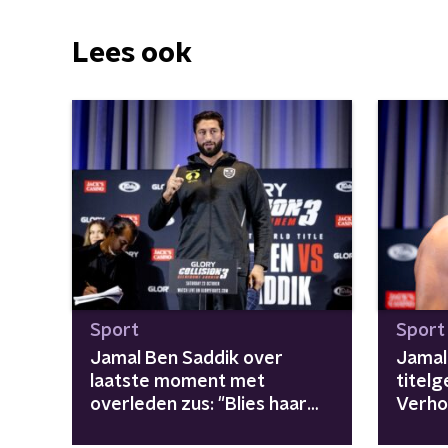
Lees ook
Sport
Sport
Jamal Ben Saddik over
Jamal
laatste moment met
titel
overleden zus: "Blies haar
Verho
laatste adem uit"
titel 