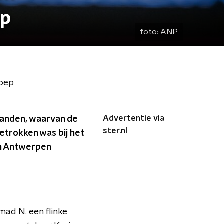
ep
foto:
ANP
roep
Advertentie via
maanden, waarvan de
ster.nl
betrokken was bij het
in Antwerpen
mad N. een flinke