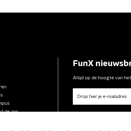
FunX nieuwsbr
Altijd op de hoogte van he
ren
es
mpus
d de app