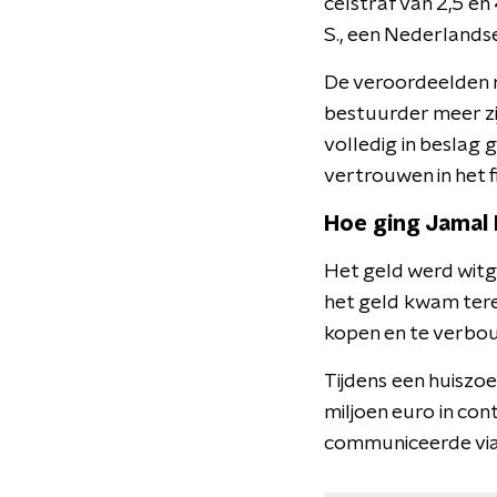
celstraf van 2,5 en
S., een Nederlands
De veroordeelden 
bestuurder meer zij
volledig in beslag
vertrouwen in het f
Hoe ging Jamal 
Het geld werd witg
het geld kwam tere
kopen en te verbo
Tijdens een huiszo
miljoen euro in co
communiceerde via