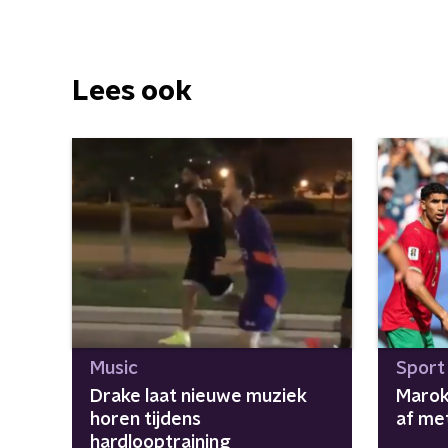
Lees ook
Music
Sport
Drake laat nieuwe muziek
Marok
horen tijdens
af met
hardlooptraining