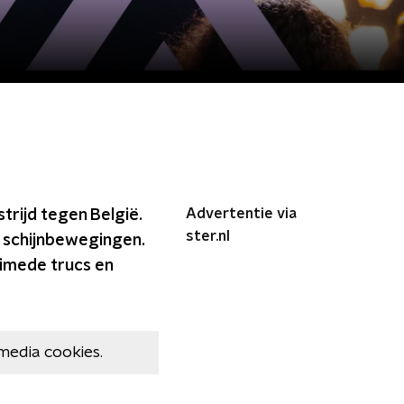
Advertentie via
rijd tegen België.
ster.nl
e schijnbewegingen.
timede trucs en
media cookies.