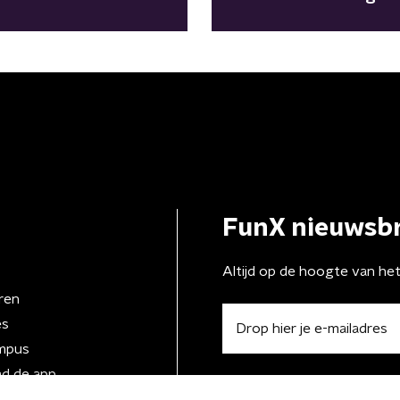
FunX nieuwsbr
Altijd op de hoogte van he
ren
es
mpus
d de app