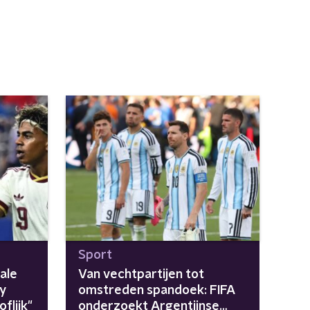
Sport
ale
Van vechtpartijen tot
y
omstreden spandoek: FIFA
flijk"
onderzoekt Argentijnse