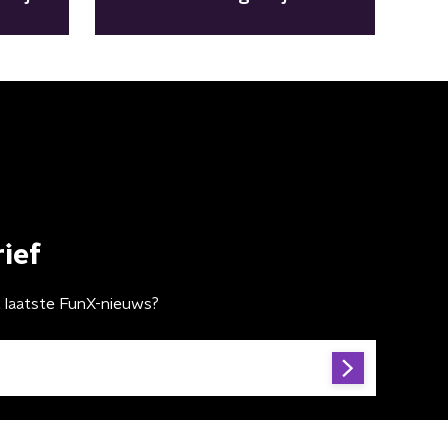
spelers na chaos in WK-finale
ief
t laatste FunX-nieuws?