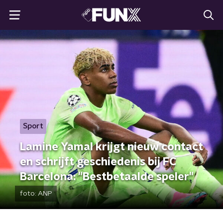
Sport
Lamine Yamal krijgt nieuw contact
en schrijft geschiedenis bij FC
Barcelona: "Bestbetaalde speler"
foto:
ANP