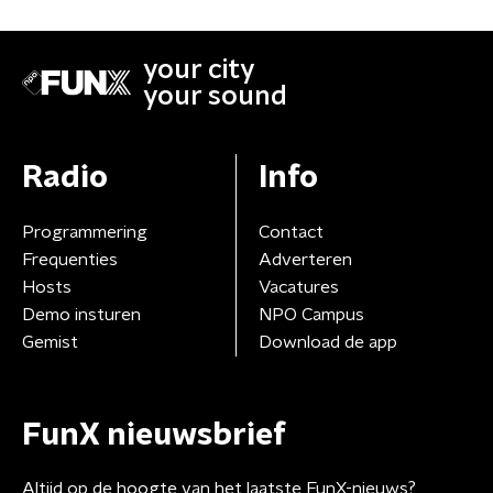
your city
your sound
Radio
Info
Programmering
Contact
Frequenties
Adverteren
Hosts
Vacatures
Demo insturen
NPO Campus
Gemist
Download de app
FunX nieuwsbrief
Altijd op de hoogte van het laatste FunX-nieuws?