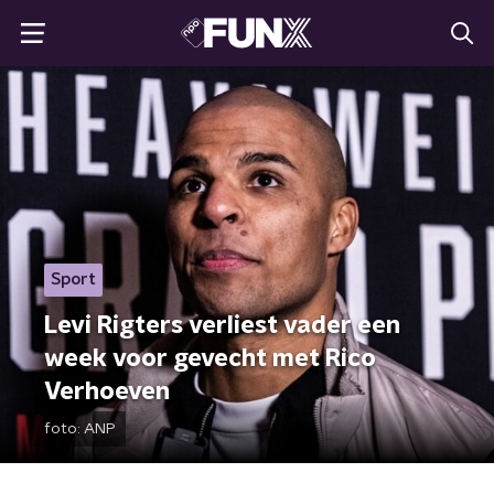
Sport
Levi Rigters verliest vader een
week voor gevecht met Rico
Verhoeven
foto:
ANP