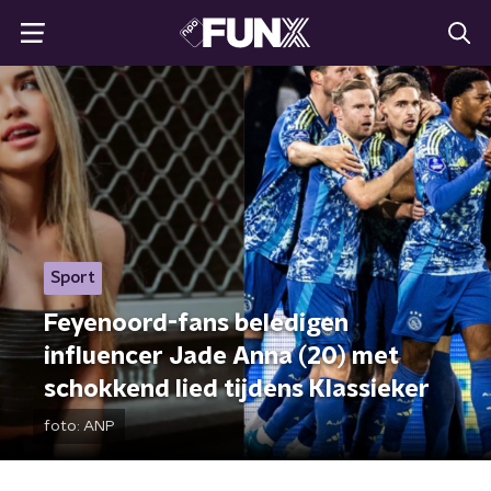
Sport
Feyenoord-fans beledigen
influencer Jade Anna (20) met
schokkend lied tijdens Klassieker
foto:
ANP